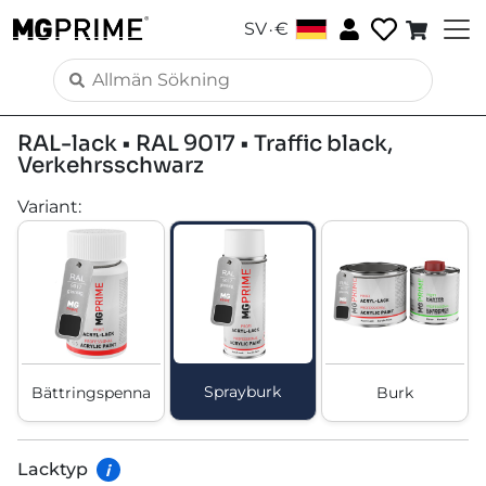
.
SV
€
RAL-lack • RAL 9017 • Traffic black,
Verkehrsschwarz
Variant
:
Sprayburk
Bättringspenna
Burk
Lacktyp
i