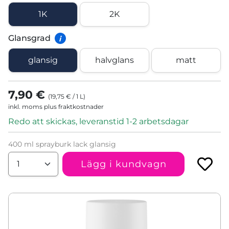
1K
2K
Glansgrad
i
glansig
halvglans
matt
7,90 €
(
19,75 €
/
1
L
)
inkl. moms plus fraktkostnader
Redo att skickas, leveranstid 1-2 arbetsdagar
400 ml sprayburk lack glansig
Lägg i kundvagn