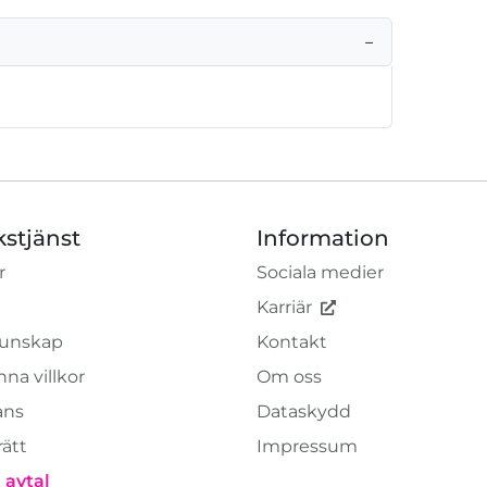
−
kstjänst
Information
r
Sociala medier
Karriär
unskap
Kontakt
na villkor
Om oss
ans
Dataskydd
rätt
Impressum
 avtal