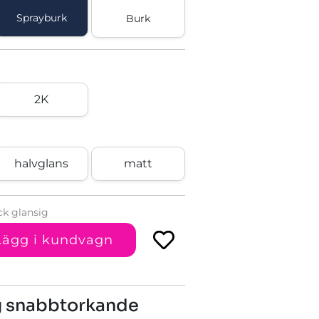
Sprayburk
Burk
2K
halvglans
matt
ck glansig
Lägg i kundvagn
ig snabbtorkande