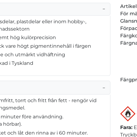
Artik
−
För m
Glansn
sdelar, plastdelar eller inom hobby-,
Förpa
nadssektorn
Färgk
emt hög kulörprecision
Färgn
k vare högt pigmentinnehåll i färgen
de och utmärkt vidhäftning
rkad i Tyskland
Färgp
−
tt, torrt och fritt från fett - rengör vid
ingsmedel.
 minuter före användning.
 hörbar).
Fara
:
E
et och låt den rinna av i 60 minuter.
Tryckb