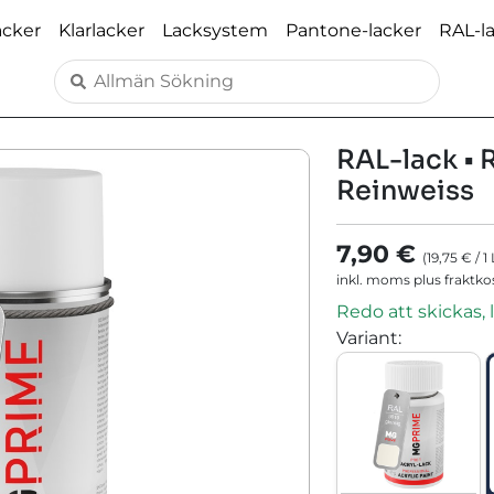
acker
Klarlacker
Lacksystem
Pantone-lacker
RAL-l
RAL-lack • 
Reinweiss
7,90 €
(
19,75 €
/
1
inkl. moms plus fraktk
Redo att skickas, 
Variant
: