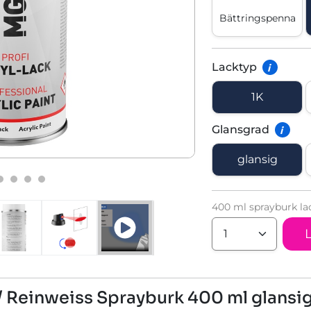
Bättringspenna
Lacktyp
i
1K
Glansgrad
i
glansig
400 ml sprayburk la
/ Reinweiss Sprayburk 400 ml glans