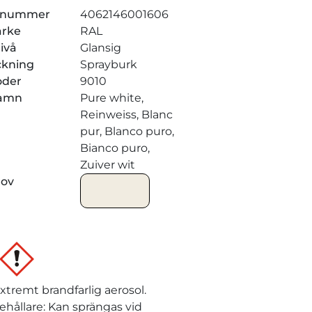
elnummer
4062146001606
ärke
RAL
ivå
Glansig
ckning
Sprayburk
oder
9010
amn
Pure white,
Reinweiss, Blanc
pur, Blanco puro,
Bianco puro,
Zuiver wit
rov
xtremt brandfarlig aerosol.
ehållare: Kan sprängas vid