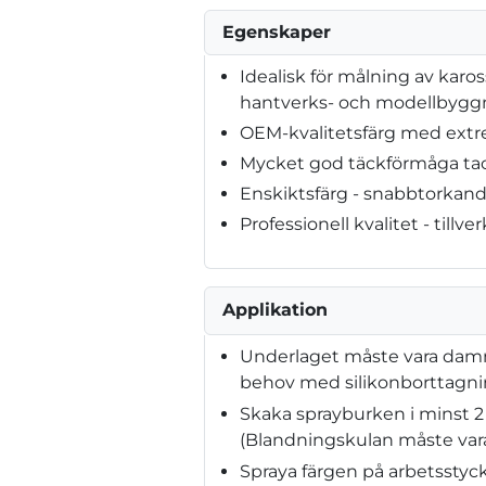
Egenskaper
Idealisk för målning av karos
hantverks- och modellbygg
OEM-kvalitetsfärg med extr
Mycket god täckförmåga tac
Enskiktsfärg - snabbtorkan
Professionell kvalitet - tillve
Applikation
Underlaget måste vara dammfri
behov med silikonborttagn
Skaka sprayburken i minst 2
(Blandningskulan måste vara
Spraya färgen på arbetsstyck