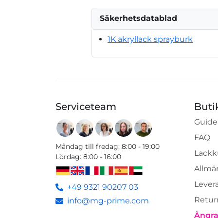
Säkerhetsdatablad
1K akryllack sprayburk
Serviceteam
Buti
Guide
FAQ
Måndag till fredag
:
8:00 - 19:00
Lackk
Lördag
:
8:00 - 16:00
Allmän
Lever
+49 9321 90207 03
Retur
info@mg-prime.com
Ångra