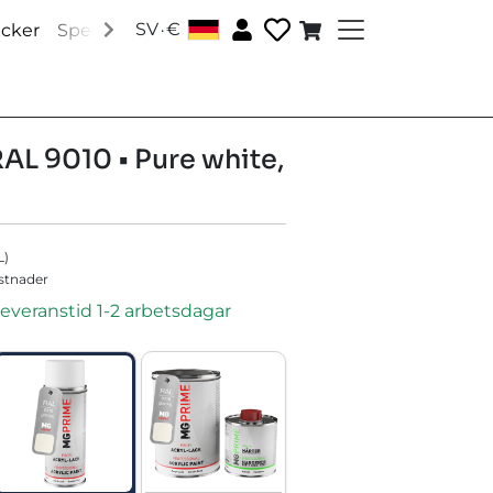
.
SV
€
│
acker
Speciallacker
Tillbehör
Om oss
Sociala medi
RAL 9010 • Pure white,
L
)
ostnader
leveranstid 1-2 arbetsdagar