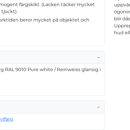
omogent färgskikt. (Lacken täcker mycket
uppvär
 tjockt).
ögonir
blir d
(Torktiden beror mycket på objektet och
Upprep
hud el
−
rg RAL 9010 Pure white / Reinweiss glansig i
−
ylfärg