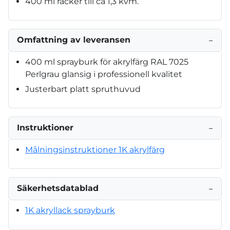
400 ml räcker till ca 1,3 kvm.
Omfattning av leveransen
−
400 ml sprayburk för akrylfärg RAL 7025
Perlgrau glansig i professionell kvalitet
Justerbart platt spruthuvud
Instruktioner
−
Målningsinstruktioner 1K akrylfärg
Säkerhetsdatablad
−
1K akryllack sprayburk