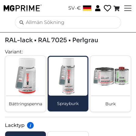
.
SV
€
RAL-lack • RAL 7025 • Perlgrau
Variant
:
Sprayburk
Bättringspenna
Burk
Lacktyp
i