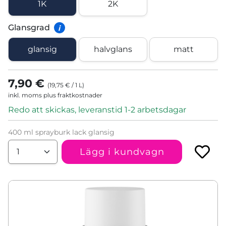
1K
2K
Glansgrad
i
glansig
halvglans
matt
7,90 €
(
19,75 €
/
1
L
)
inkl. moms plus fraktkostnader
Redo att skickas, leveranstid 1-2 arbetsdagar
400 ml sprayburk lack glansig
Lägg i kundvagn