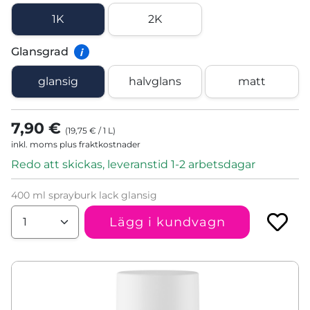
1K
2K
Glansgrad
i
glansig
halvglans
matt
7,90 €
(
19,75 €
/
1
L
)
inkl. moms plus fraktkostnader
Redo att skickas, leveranstid 1-2 arbetsdagar
400 ml sprayburk lack glansig
Lägg i kundvagn