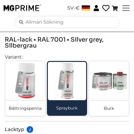
.
SV
€
RAL-lack • RAL 7001 • Silver grey,
Silbergrau
Variant
:
Sprayburk
Bättringspenna
Burk
Lacktyp
i