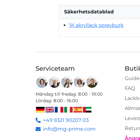
Säkerhetsdatablad
1K akryllack sprayburk
Serviceteam
Buti
Guide
FAQ
Måndag till fredag
:
8:00 - 19:00
Lackk
Lördag
:
8:00 - 16:00
Allmän
Lever
+49 9321 90207 03
Retur
info@mg-prime.com
Ångra