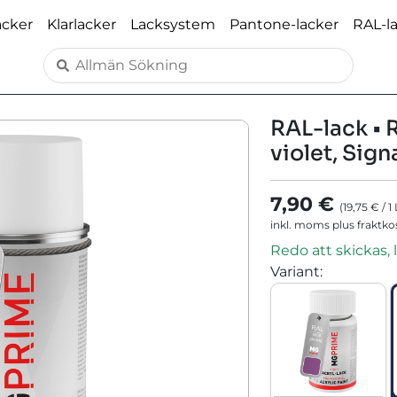
acker
Klarlacker
Lacksystem
Pantone-lacker
RAL-l
RAL-lack • 
violet, Sign
7,90 €
(
19,75 €
/
1
inkl. moms plus fraktk
Redo att skickas, 
Variant
: