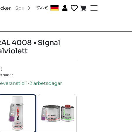
.
SV
€
│
acker
Speciallacker
Tillbehör
Om oss
Sociala medi
RAL 4008 • Signal
alviolett
L
)
ostnader
leveranstid 1-2 arbetsdagar