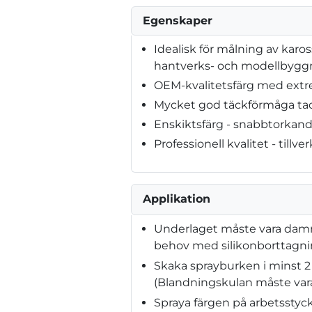
Egenskaper
Idealisk för målning av karos
hantverks- och modellbygg
OEM-kvalitetsfärg med extr
Mycket god täckförmåga tac
Enskiktsfärg - snabbtorkan
Professionell kvalitet - tillve
Applikation
Underlaget måste vara dammfri
behov med silikonborttagn
Skaka sprayburken i minst 2
(Blandningskulan måste vara
Spraya färgen på arbetsstyck