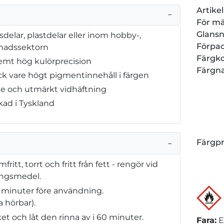
Artik
−
För m
Glansn
sdelar, plastdelar eller inom hobby-,
Förpa
nadssektorn
Färgk
emt hög kulörprecision
Färgn
k vare högt pigmentinnehåll i färgen
de och utmärkt vidhäftning
rkad i Tyskland
Färgp
−
tt, torrt och fritt från fett - rengör vid
ingsmedel.
 minuter före användning.
 hörbar).
et och låt den rinna av i 60 minuter.
Fara
:
E