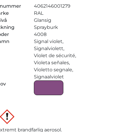
elnummer
4062146001279
ärke
RAL
ivå
Glansig
ckning
Sprayburk
oder
4008
amn
Signal violet,
Signalviolett,
Violet de sécurité,
Violeta señales,
Violetto segnale,
Signaalviolet
rov
xtremt brandfarlig aerosol.