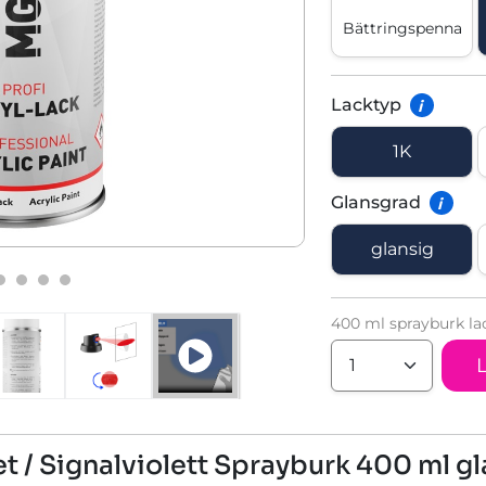
Bättringspenna
Lacktyp
i
1K
Glansgrad
i
glansig
400 ml sprayburk la
et / Signalviolett Sprayburk 400 ml 