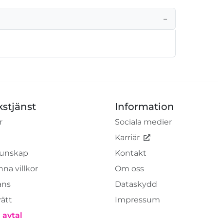
−
kstjänst
Information
r
Sociala medier
Karriär
unskap
Kontakt
na villkor
Om oss
ans
Dataskydd
rätt
Impressum
 avtal