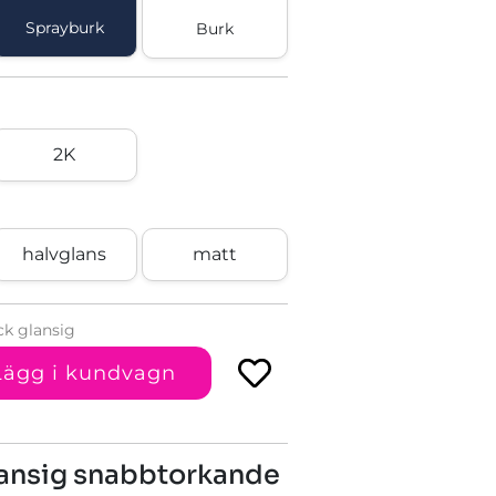
Sprayburk
Burk
2K
halvglans
matt
ck glansig
Lägg i kundvagn
glansig snabbtorkande