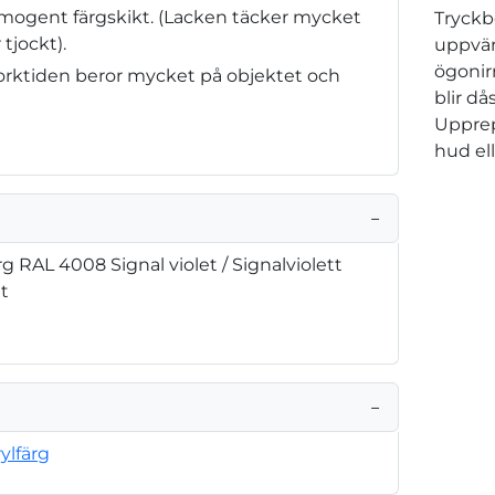
omogent färgskikt. (Lacken täcker mycket
Tryckb
 tjockt).
uppvär
ögonir
(Torktiden beror mycket på objektet och
blir d
Upprep
hud el
−
g RAL 4008 Signal violet / Signalviolett
et
−
ylfärg