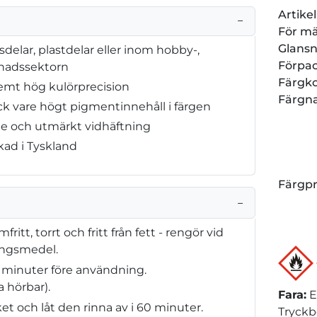
Artik
−
För m
Glansn
sdelar, plastdelar eller inom hobby-,
Förpa
nadssektorn
Färgk
emt hög kulörprecision
Färgn
k vare högt pigmentinnehåll i färgen
de och utmärkt vidhäftning
rkad i Tyskland
Färgp
−
tt, torrt och fritt från fett - rengör vid
ingsmedel.
 minuter före användning.
 hörbar).
Fara
:
E
et och låt den rinna av i 60 minuter.
Tryckb