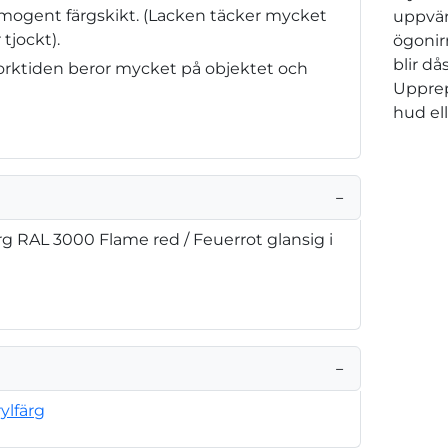
omogent färgskikt. (Lacken täcker mycket
uppvär
 tjockt).
ögonir
blir d
(Torktiden beror mycket på objektet och
Upprep
hud el
−
rg RAL 3000 Flame red / Feuerrot glansig i
−
ylfärg