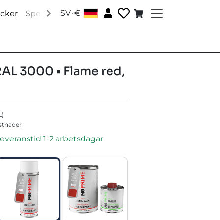
.
SV
€
│
acker
Speciallacker
Tillbehör
Om oss
Sociala medi
RAL 3000 • Flame red,
L
)
ostnader
leveranstid 1-2 arbetsdagar