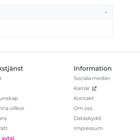
−
kstjänst
Information
r
Sociala medier
Karriär
unskap
Kontakt
na villkor
Om oss
ans
Dataskydd
rätt
Impressum
 avtal