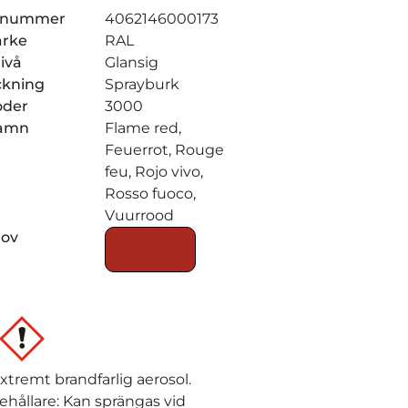
elnummer
4062146000173
ärke
RAL
ivå
Glansig
ckning
Sprayburk
oder
3000
amn
Flame red,
Feuerrot, Rouge
feu, Rojo vivo,
Rosso fuoco,
Vuurrood
rov
xtremt brandfarlig aerosol.
ehållare: Kan sprängas vid