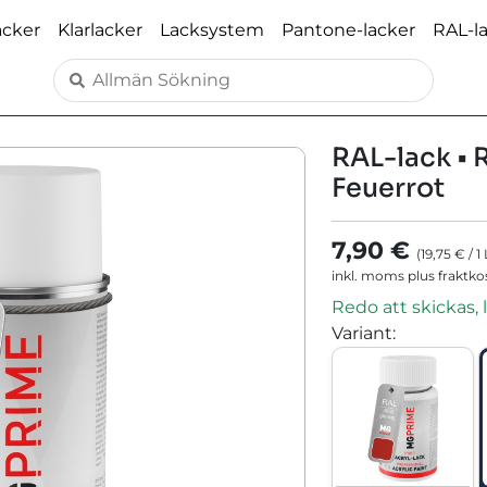
acker
Klarlacker
Lacksystem
Pantone-lacker
RAL-l
RAL-lack • 
Feuerrot
7,90 €
(
19,75 €
/
1
inkl. moms plus fraktk
Redo att skickas, 
Variant
: