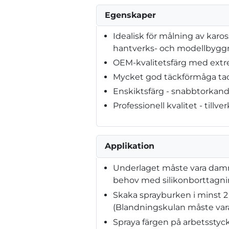
Egenskaper
Idealisk för målning av karos
hantverks- och modellbygg
OEM-kvalitetsfärg med extr
Mycket god täckförmåga tac
Enskiktsfärg - snabbtorkan
Professionell kvalitet - tillve
Applikation
Underlaget måste vara dammfri
behov med silikonborttagn
Skaka sprayburken i minst 2
(Blandningskulan måste vara
Spraya färgen på arbetsstyck