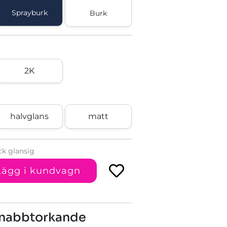
Sprayburk
Burk
2K
halvglans
matt
ck glansig
Lägg i kundvagn
 snabbtorkande