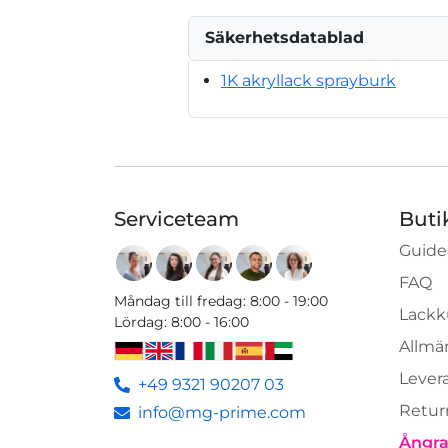
Säkerhetsdatablad
1K akryllack sprayburk
Serviceteam
Buti
Guide
FAQ
Måndag till fredag
:
8:00 - 19:00
Lackk
Lördag
:
8:00 - 16:00
Allmän
Lever
+49 9321 90207 03
Retur
info@mg-prime.com
Ångra