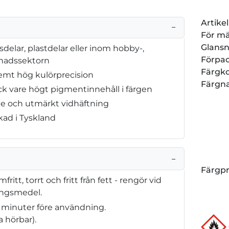
Artik
−
För m
Glansn
sdelar, plastdelar eller inom hobby-,
Förpa
nadssektorn
Färgk
emt hög kulörprecision
Färgn
k vare högt pigmentinnehåll i färgen
de och utmärkt vidhäftning
rkad i Tyskland
−
Färgp
tt, torrt och fritt från fett - rengör vid
ingsmedel.
 minuter före användning.
 hörbar).