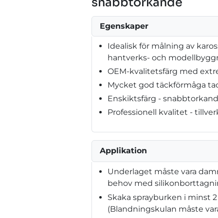
snabbtorkande
Egenskaper
Idealisk för målning av karos
hantverks- och modellbygg
OEM-kvalitetsfärg med extr
Mycket god täckförmåga tac
Enskiktsfärg - snabbtorkan
Professionell kvalitet - tillve
Applikation
Underlaget måste vara dammfri
behov med silikonborttagn
Skaka sprayburken i minst 2
(Blandningskulan måste vara