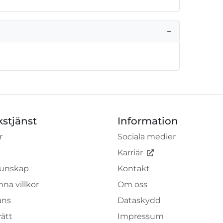
−
kstjänst
Information
r
Sociala medier
Karriär
unskap
Kontakt
na villkor
Om oss
ans
Dataskydd
rätt
Impressum