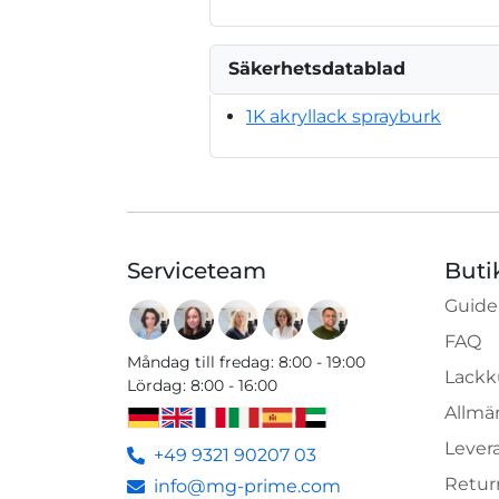
Säkerhetsdatablad
1K akryllack sprayburk
Serviceteam
Buti
Guide
FAQ
Måndag till fredag
:
8:00 - 19:00
Lackk
Lördag
:
8:00 - 16:00
Allmän
Lever
+49 9321 90207 03
Retur
info@mg-prime.com