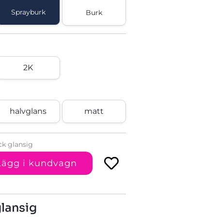
Sprayburk
Burk
2K
halvglans
matt
ck glansig
Lägg i kundvagn
glansig