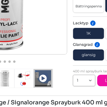
Bättringspenna
Lacktyp
i
1K
Glansgrad
i
glansig
400 ml sprayburk la
ge / Signalorange Sprayburk 400 ml 