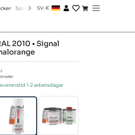
.
SV
€
│
acker
Speciallacker
Tillbehör
Om oss
Sociala medi
RAL 2010 • Signal
nalorange
L
)
ostnader
leveranstid 1-2 arbetsdagar