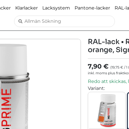
acker
Klarlacker
Lacksystem
Pantone-lacker
RAL-l
RAL-lack • 
orange, Sig
7,90 €
(
19,75 €
/
1
inkl. moms plus fraktk
Redo att skickas, 
Variant
: