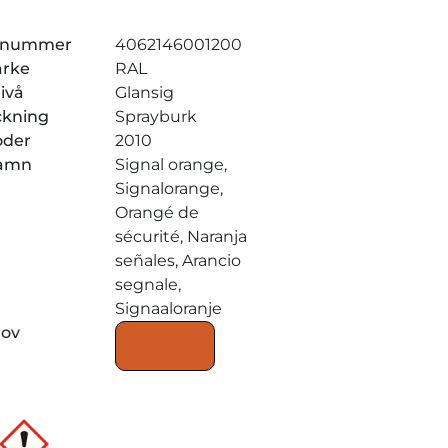
elnummer
4062146001200
ärke
RAL
ivå
Glansig
ckning
Sprayburk
oder
2010
amn
Signal orange,
Signalorange,
Orangé de
sécurité, Naranja
señales, Arancio
segnale,
Signaaloranje
rov