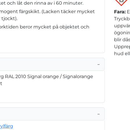
et och låt den rinna av i 60 minuter.
omogent färgskikt. (Lacken täcker mycket
Fara
:
E
 tjockt).
Tryckb
uppvär
(Torktiden beror mycket på objektet och
ögonir
blir d
Upprep
hud el
−
rg RAL 2010 Signal orange / Signalorange
et
−
ylfärg