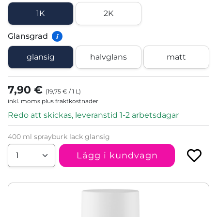
1K
2K
Glansgrad
i
glansig
halvglans
matt
7,90 €
(
19,75 €
/
1
L
)
inkl. moms plus fraktkostnader
Redo att skickas, leveranstid 1-2 arbetsdagar
400 ml sprayburk lack glansig
Lägg i kundvagn