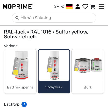
.
SV
€
RAL-lack • RAL 1016 • Sulfur yellow,
Schwefelgelb
Variant
:
Sprayburk
Bättringspenna
Burk
Lacktyp
i