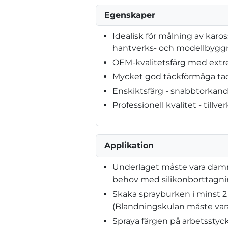
Egenskaper
Idealisk för målning av karos
hantverks- och modellbygg
OEM-kvalitetsfärg med extr
Mycket god täckförmåga tac
Enskiktsfärg - snabbtorkan
Professionell kvalitet - tillve
Applikation
Underlaget måste vara dammfri
behov med silikonborttagn
Skaka sprayburken i minst 2
(Blandningskulan måste vara
Spraya färgen på arbetsstyck