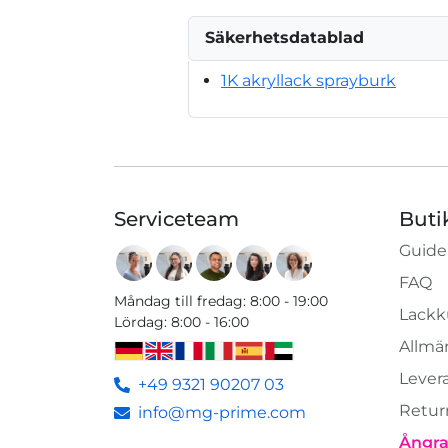
Säkerhetsdatablad
1K akryllack sprayburk
Serviceteam
Buti
Guide
FAQ
Måndag till fredag
:
8:00 - 19:00
Lackk
Lördag
:
8:00 - 16:00
Allmän
Lever
+49 9321 90207 03
Retur
info@mg-prime.com
Ångra