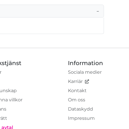
−
kstjänst
Information
r
Sociala medier
Karriär
unskap
Kontakt
na villkor
Om oss
ans
Dataskydd
rätt
Impressum
 avtal