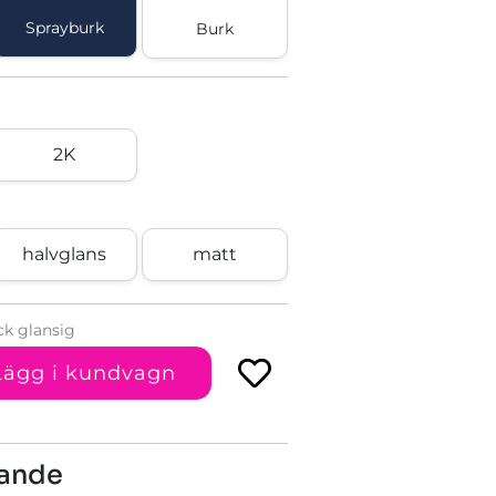
Sprayburk
Burk
2K
halvglans
matt
ck glansig
Lägg i kundvagn
kande