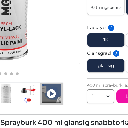
Bättringspenna
Lacktyp
i
1K
Glansgrad
i
glansig
400 ml sprayburk la
Sprayburk 400 ml glansig snabbtor