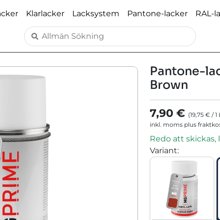
acker
Klarlacker
Lacksystem
Pantone-lacker
RAL-l
Pantone-lac
Brown
7,90 €
(
19,75 €
/
1
inkl. moms plus fraktk
Redo att skickas, 
Variant
: