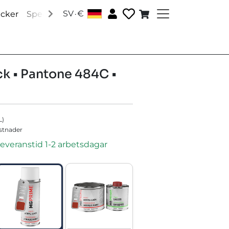
.
SV
€
│
acker
Speciallacker
Tillbehör
Om oss
Sociala medi
k • Pantone 484C •
L
)
ostnader
leveranstid 1-2 arbetsdagar