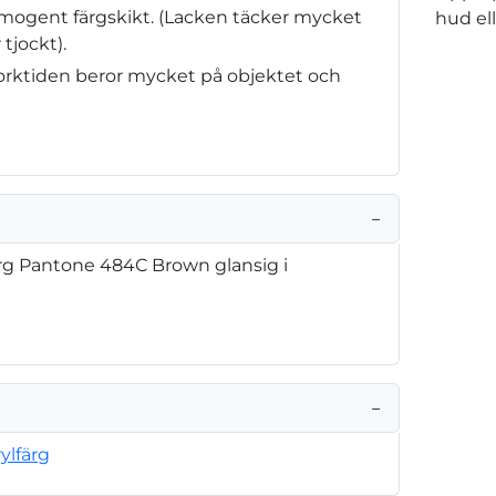
omogent färgskikt. (Lacken täcker mycket
hud el
 tjockt).
(Torktiden beror mycket på objektet och
−
ärg Pantone 484C Brown glansig i
−
ylfärg