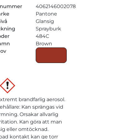
elnummer
4062146002078
ärke
Pantone
ivå
Glansig
ckning
Sprayburk
oder
484C
amn
Brown
rov
xtremt brandfarlig aerosol.
ehållare: Kan sprängas vid
mning. Orsakar allvarlig
ritation. Kan göra att man
åsig eller omtöcknad.
ad kontakt kan ge torr