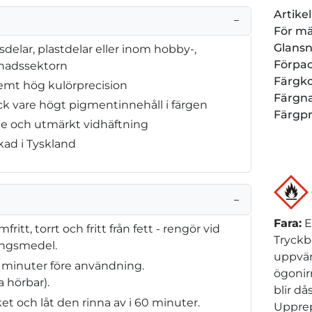
Artik
−
För m
Glansn
sdelar, plastdelar eller inom hobby-,
Förpa
nadssektorn
Färgk
emt hög kulörprecision
Färgn
k vare högt pigmentinnehåll i färgen
Färgp
de och utmärkt vidhäftning
rkad i Tyskland
−
Fara
:
E
tt, torrt och fritt från fett - rengör vid
Tryckb
ingsmedel.
uppvär
 minuter före användning.
ögonir
 hörbar).
blir d
et och låt den rinna av i 60 minuter.
Upprep