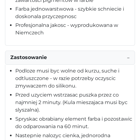
zawartosci pigmentów w farbie
Farba jednowarstwowa - szybkie schniecie i
doskonala przyczepnosc
Profesjonalna jakosc - wyprodukowana w
Niemczech
Zastosowanie
−
Podloze musi byc wolne od kurzu, suche i
odtluszczone - w razie potrzeby oczyscic
zmywaczem do silikonu.
Przed uzyciem wstrzasac puszka przez co
najmniej 2 minuty. (Kula mieszajaca musi byc
slyszalna).
Spryskac obrabiany element farba i pozostawic
do odparowania na 60 minut.
Nastepnie nalozyc cienka, jednorodna