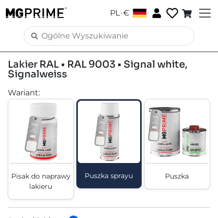
.
PL
€
Lakier RAL • RAL 9003 • Signal white,
Signalweiss
Wariant
:
Puszka sprayu
Pisak do naprawy
Puszka
lakieru