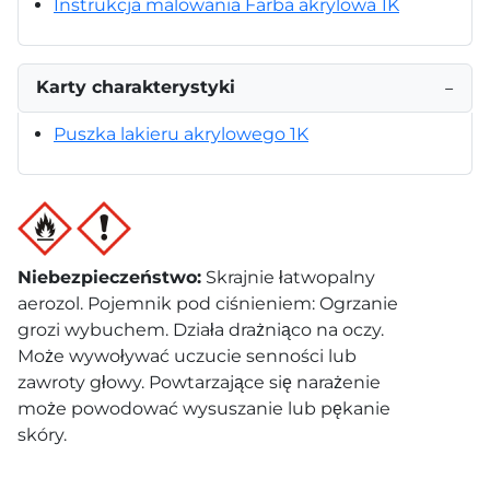
Instrukcja malowania Farba akrylowa 1K
Karty charakterystyki
−
Puszka lakieru akrylowego 1K
Niebezpieczeństwo
:
Skrajnie łatwopalny
aerozol. Pojemnik pod ciśnieniem: Ogrzanie
grozi wybuchem. Działa drażniąco na oczy.
Może wywoływać uczucie senności lub
zawroty głowy. Powtarzające się narażenie
może powodować wysuszanie lub pękanie
skóry.