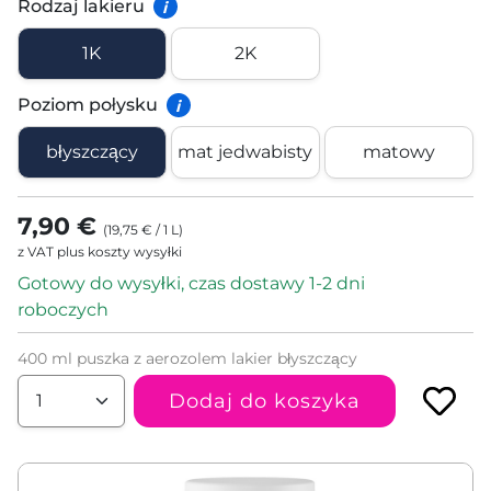
Rodzaj lakieru
i
1K
2K
Poziom połysku
i
błyszczący
mat jedwabisty
matowy
7,90 €
(
19,75 €
/
1
L
)
z VAT plus koszty wysyłki
Gotowy do wysyłki, czas dostawy 1-2 dni
roboczych
400 ml puszka z aerozolem lakier błyszczący
Dodaj do koszyka