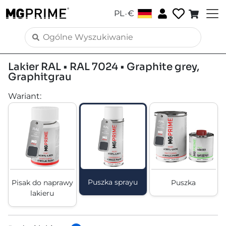
.
PL
€
Lakier RAL • RAL 7024 • Graphite grey,
Graphitgrau
Wariant
:
Puszka sprayu
Pisak do naprawy
Puszka
lakieru