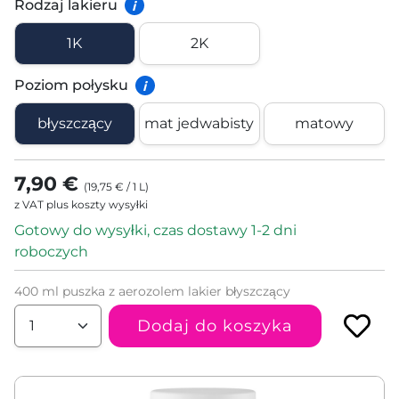
Rodzaj lakieru
i
1K
2K
Poziom połysku
i
błyszczący
mat jedwabisty
matowy
7,90 €
(
19,75 €
/
1
L
)
z VAT plus koszty wysyłki
Gotowy do wysyłki, czas dostawy 1-2 dni
roboczych
400 ml puszka z aerozolem lakier błyszczący
Dodaj do koszyka