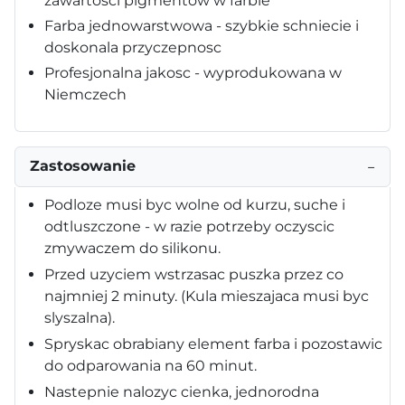
zawartosci pigmentów w farbie
Farba jednowarstwowa - szybkie schniecie i
doskonala przyczepnosc
Profesjonalna jakosc - wyprodukowana w
Niemczech
Zastosowanie
−
Podloze musi byc wolne od kurzu, suche i
odtluszczone - w razie potrzeby oczyscic
zmywaczem do silikonu.
Przed uzyciem wstrzasac puszka przez co
najmniej 2 minuty. (Kula mieszajaca musi byc
slyszalna).
Spryskac obrabiany element farba i pozostawic
do odparowania na 60 minut.
Nastepnie nalozyc cienka, jednorodna