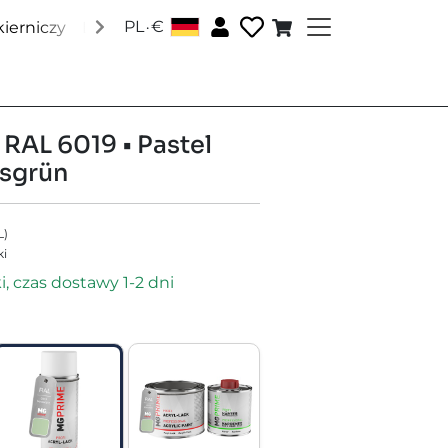
.
PL
€
ierniczy
Lakiery Pantone
Lakiery RAL
Lakiery specj
 RAL 6019 • Pastel
ssgrün
L
)
ki
, czas dostawy 1-2 dni