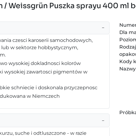
n / Weissgrün Puszka sprayu 400 ml b
Numer
−
Dla ma
Pozio
wania czesci karoserii samochodowych,
Rodza
h lub w sektorze hobbystycznym,
opako
im.
Kody 
owo wysokiej dokladnosci kolorów
Nazwy
ieki wysokiej zawartosci pigmentów w
bkie schniecie i doskonala przyczepnosc
produkowana w Niemczech
Próbka
−
urzu, suche i odtluszczone - w razie