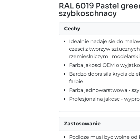
RAL 6019 Pastel gree
szybkoschnacy
Cechy
Idealnie nadaje sie do malo
czesci z tworzyw sztucznyc
rzemieslniczym i modelarsk
Farba jakosci OEM o wyjatk
Bardzo dobra sila krycia dz
farbie
Farba jednowarstwowa - szy
Profesjonalna jakosc - wy
Zastosowanie
Podloze musi byc wolne od k