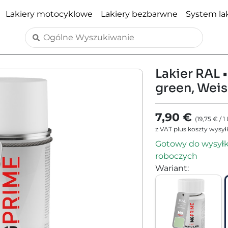
Lakiery motocyklowe
Lakiery bezbarwne
System lak
Lakier RAL •
green, Wei
7,90 €
(
19,75 €
/
1
z VAT plus koszty wysył
Gotowy do wysyłki
roboczych
Wariant
: