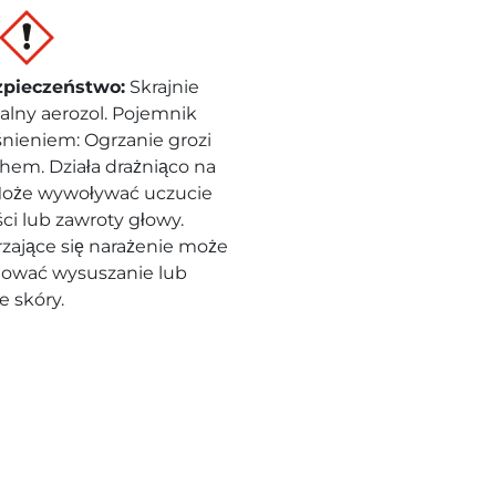
zpieczeństwo
:
Skrajnie
alny aerozol. Pojemnik
śnieniem: Ogrzanie grozi
em. Działa drażniąco na
Może wywoływać uczucie
ci lub zawroty głowy.
zające się narażenie może
ować wysuszanie lub
e skóry.