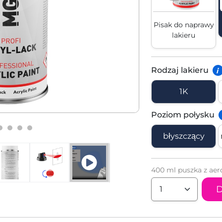
Pisak do naprawy
lakieru
Rodzaj lakieru
i
1K
Poziom połysku
błyszczący
400 ml puszka z aer
D