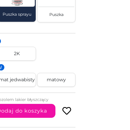
Puszka sprayu
Puszka
2K
i
mat jedwabisty
matowy
ozolem lakier błyszczący
odaj do koszyka