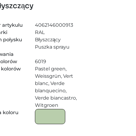
łyszczący
 artykułu
4062146000913
rki
RAL
m połysku
Błyszczący
j
Puszka sprayu
wania
kolorów
6019
 kolorów
Pastel green,
Weissgrün, Vert
blanc, Verde
blanquecino,
Verde biancastro,
Witgroen
 koloru