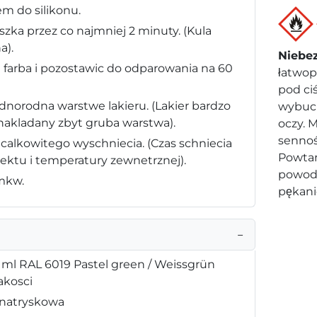
m do silikonu.
zka przez co najmniej 2 minuty. (Kula
a).
Niebe
 farba i pozostawic do odparowania na 60
łatwop
pod ci
ednorodna warstwe lakieru. (Lakier bardzo
wybuch
 nakladany zbyt gruba warstwa).
oczy. 
sennoś
 calkowitego wyschniecia. (Czas schniecia
Powtar
iektu i temperatury zewnetrznej).
powod
 mkw.
pękani
−
 ml RAL 6019 Pastel green / Weissgrün
akosci
 natryskowa