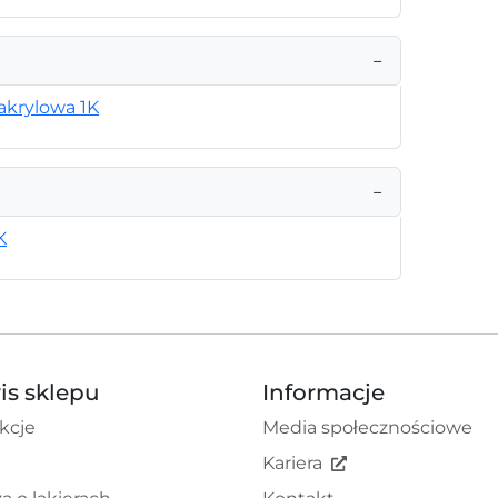
−
akrylowa 1K
−
K
is sklepu
Informacje
kcje
Media społecznościowe
Kariera