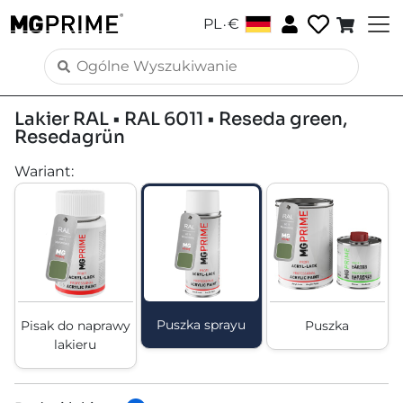
.
PL
€
Lakier RAL • RAL 6011 • Reseda green,
Resedagrün
Wariant
:
Puszka sprayu
Pisak do naprawy
Puszka
lakieru