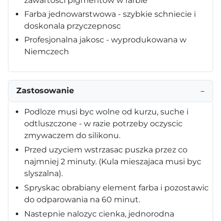
zawartosci pigmentów w farbie
Farba jednowarstwowa - szybkie schniecie i
doskonala przyczepnosc
Profesjonalna jakosc - wyprodukowana w
Niemczech
Zastosowanie
−
Podloze musi byc wolne od kurzu, suche i
odtluszczone - w razie potrzeby oczyscic
zmywaczem do silikonu.
Przed uzyciem wstrzasac puszka przez co
najmniej 2 minuty. (Kula mieszajaca musi byc
slyszalna).
Spryskac obrabiany element farba i pozostawic
do odparowania na 60 minut.
Nastepnie nalozyc cienka, jednorodna