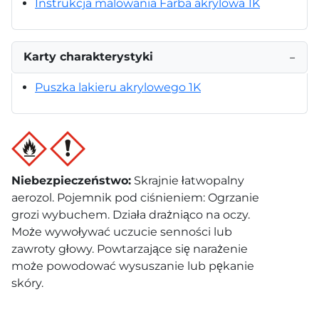
Instrukcja malowania Farba akrylowa 1K
Karty charakterystyki
−
Puszka lakieru akrylowego 1K
Niebezpieczeństwo
:
Skrajnie łatwopalny
aerozol. Pojemnik pod ciśnieniem: Ogrzanie
grozi wybuchem. Działa drażniąco na oczy.
Może wywoływać uczucie senności lub
zawroty głowy. Powtarzające się narażenie
może powodować wysuszanie lub pękanie
skóry.