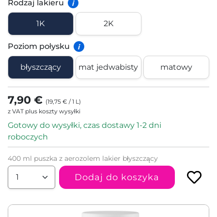
Rodzaj lakieru
i
1K
2K
Poziom połysku
i
błyszczący
mat jedwabisty
matowy
7,90 €
(
19,75 €
/
1
L
)
z VAT plus koszty wysyłki
Gotowy do wysyłki, czas dostawy 1-2 dni
roboczych
400 ml puszka z aerozolem lakier błyszczący
Dodaj do koszyka