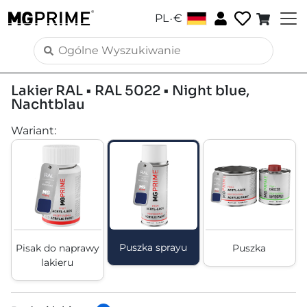
.
PL
€
Lakier RAL • RAL 5022 • Night blue,
Nachtblau
Wariant
:
Puszka sprayu
Pisak do naprawy
Puszka
lakieru