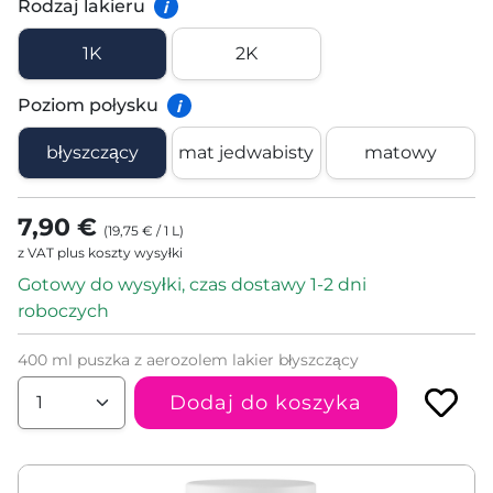
Rodzaj lakieru
i
1K
2K
Poziom połysku
i
błyszczący
mat jedwabisty
matowy
7,90 €
(
19,75 €
/
1
L
)
z VAT plus koszty wysyłki
Gotowy do wysyłki, czas dostawy 1-2 dni
roboczych
400 ml puszka z aerozolem lakier błyszczący
Dodaj do koszyka