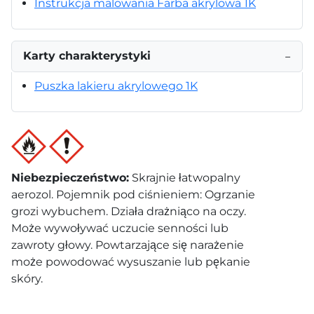
Instrukcja malowania Farba akrylowa 1K
Karty charakterystyki
−
Puszka lakieru akrylowego 1K
Niebezpieczeństwo
:
Skrajnie łatwopalny
aerozol. Pojemnik pod ciśnieniem: Ogrzanie
grozi wybuchem. Działa drażniąco na oczy.
Może wywoływać uczucie senności lub
zawroty głowy. Powtarzające się narażenie
może powodować wysuszanie lub pękanie
skóry.