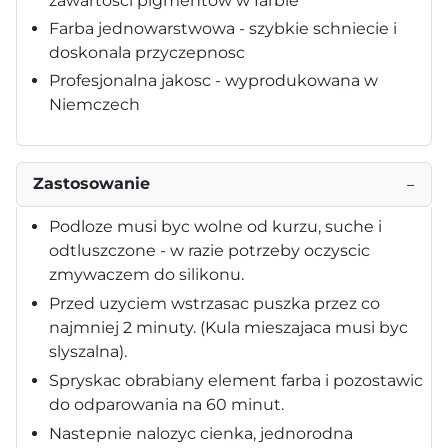
zawartosci pigmentów w farbie
Farba jednowarstwowa - szybkie schniecie i
doskonala przyczepnosc
Profesjonalna jakosc - wyprodukowana w
Niemczech
Zastosowanie
−
Podloze musi byc wolne od kurzu, suche i
odtluszczone - w razie potrzeby oczyscic
zmywaczem do silikonu.
Przed uzyciem wstrzasac puszka przez co
najmniej 2 minuty. (Kula mieszajaca musi byc
slyszalna).
Spryskac obrabiany element farba i pozostawic
do odparowania na 60 minut.
Nastepnie nalozyc cienka, jednorodna