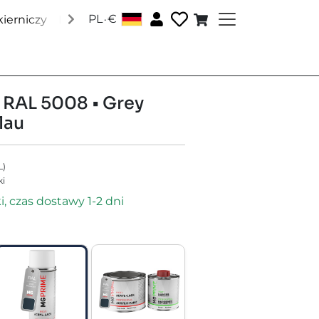
.
PL
€
ierniczy
Lakiery Pantone
Lakiery RAL
Lakiery specj
• RAL 5008 • Grey
lau
L
)
ki
, czas dostawy 1-2 dni