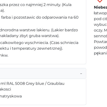
zka przez co najmniej 2 minuty. (Kula
Niebe
a).
łatwop
 farba i pozostawic do odparowania na 60
pod ci
wybuch
ednorodna warstwe lakieru. (Lakier bardzo
oczy. 
 nakladany zbyt gruba warstwa).
sennoś
Powtar
 calkowitego wyschniecia. (Czas schniecia
powod
iektu i temperatury zewnetrznej).
pękani
 mkw.
−
 ml RAL 5008 Grey blue / Graublau
akosci
 natryskowa