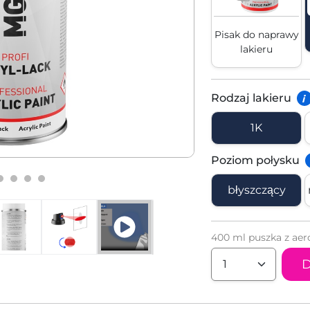
Pisak do naprawy
lakieru
Rodzaj lakieru
i
1K
Poziom połysku
błyszczący
400 ml puszka z aer
D