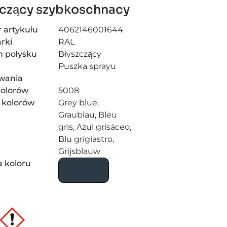
zczący szybkoschnacy
 artykułu
4062146001644
rki
RAL
m połysku
Błyszczący
j
Puszka sprayu
wania
kolorów
5008
 kolorów
Grey blue,
Graublau, Bleu
gris, Azul grisáceo,
Blu grigiastro,
Grijsblauw
 koloru