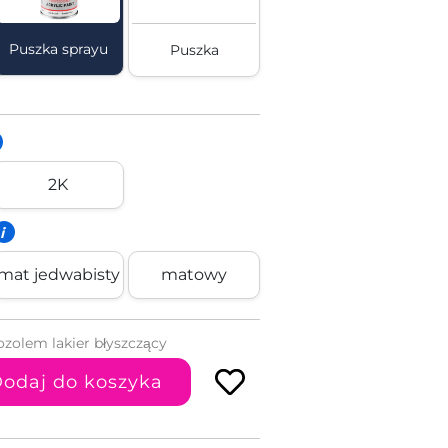
Puszka sprayu
Puszka
2K
i
mat jedwabisty
matowy
ozolem lakier błyszczący
odaj do koszyka