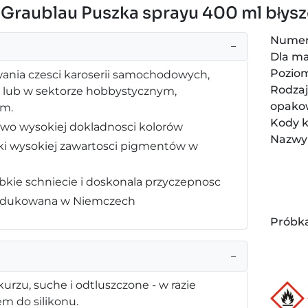
 Graublau Puszka sprayu 400 ml błys
Numer
−
Dla ma
Pozio
wania czesci karoserii samochodowych,
Rodza
h lub w sektorze hobbystycznym,
opako
im.
Kody 
owo wysokiej dokladnosci kolorów
Nazwy
ieki wysokiej zawartosci pigmentów w
bkie schniecie i doskonala przyczepnosc
produkowana w Niemczech
Próbka
−
urzu, suche i odtluszczone - w razie
m do silikonu.