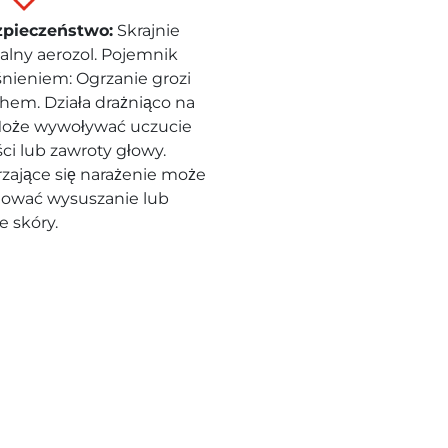
zpieczeństwo
:
Skrajnie
alny aerozol. Pojemnik
śnieniem: Ogrzanie grozi
em. Działa drażniąco na
Może wywoływać uczucie
ci lub zawroty głowy.
zające się narażenie może
ować wysuszanie lub
e skóry.