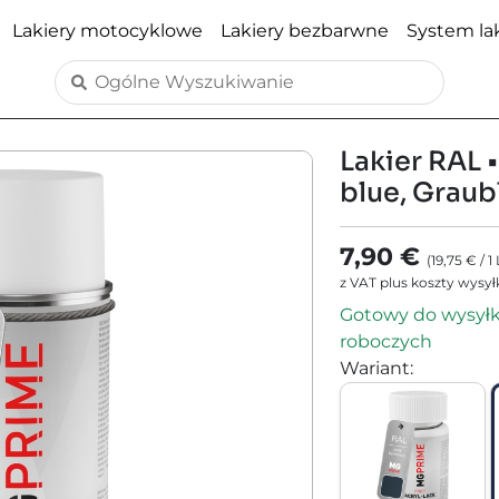
Lakiery motocyklowe
Lakiery bezbarwne
System lak
Lakier RAL 
blue, Graub
7,90 €
(
19,75 €
/
1
z VAT plus koszty wysył
Gotowy do wysyłki
roboczych
Wariant
: