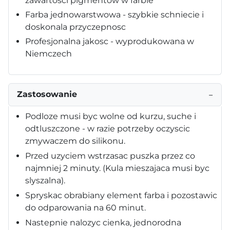
zawartosci pigmentów w farbie
Farba jednowarstwowa - szybkie schniecie i
doskonala przyczepnosc
Profesjonalna jakosc - wyprodukowana w
Niemczech
Zastosowanie
−
Podloze musi byc wolne od kurzu, suche i
odtluszczone - w razie potrzeby oczyscic
zmywaczem do silikonu.
Przed uzyciem wstrzasac puszka przez co
najmniej 2 minuty. (Kula mieszajaca musi byc
slyszalna).
Spryskac obrabiany element farba i pozostawic
do odparowania na 60 minut.
Nastepnie nalozyc cienka, jednorodna