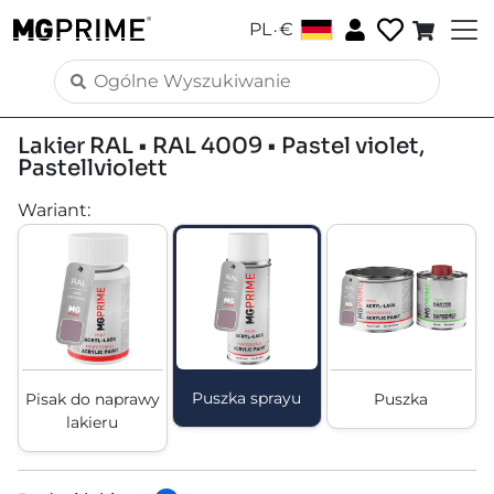
.
PL
€
Lakier RAL • RAL 4009 • Pastel violet,
Pastellviolett
Wariant
:
Puszka sprayu
Pisak do naprawy
Puszka
lakieru