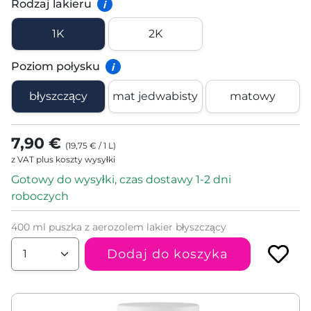
Rodzaj lakieru
i
1K
2K
Poziom połysku
i
błyszczący
mat jedwabisty
matowy
7,90 €
(
19,75 €
/
1
L
)
z VAT plus koszty wysyłki
Gotowy do wysyłki, czas dostawy 1-2 dni
roboczych
400 ml puszka z aerozolem lakier błyszczący
Dodaj do koszyka