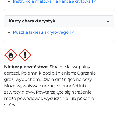
Instrukcja malowania Farba akrylowa 1K
Karty charakterystyki
−
Puszka lakieru akrylowego 1K
Niebezpieczeństwo
:
Skrajnie łatwopalny
aerozol. Pojemnik pod ciśnieniem: Ogrzanie
grozi wybuchem. Działa drażniąco na oczy.
Może wywoływać uczucie senności lub
zawroty głowy. Powtarzające się narażenie
może powodować wysuszanie lub pękanie
skóry.