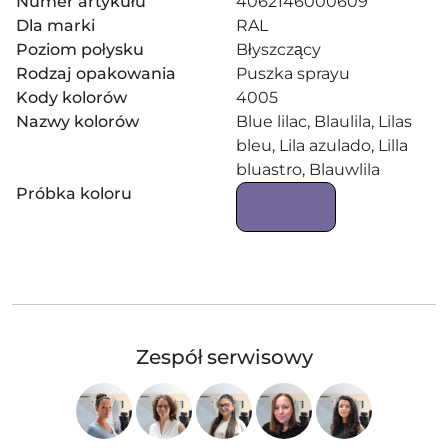
Numer artykułu
4062146000609
Dla marki
RAL
Poziom połysku
Błyszczący
Rodzaj opakowania
Puszka sprayu
Kody kolorów
4005
Nazwy kolorów
Blue lilac, Blaulila, Lilas
bleu, Lila azulado, Lilla
bluastro, Blauwlila
Próbka koloru
Zespół serwisowy