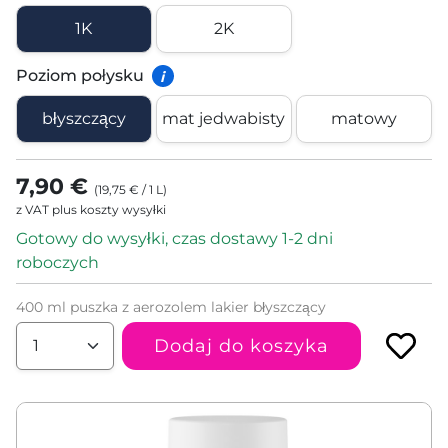
1K
2K
Poziom połysku
i
błyszczący
mat jedwabisty
matowy
7,90 €
(
19,75 €
/
1
L
)
z VAT plus koszty wysyłki
Gotowy do wysyłki, czas dostawy 1-2 dni
roboczych
400 ml puszka z aerozolem lakier błyszczący
Dodaj do koszyka