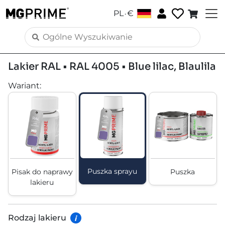
.
PL
€
Lakier RAL • RAL 4005 • Blue lilac, Blaulila
Wariant
:
Puszka sprayu
Pisak do naprawy
Puszka
lakieru
Rodzaj lakieru
i