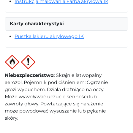
Instrukcja malowania Farba akrylowa 1K
Karty charakterystyki
−
Puszka lakieru akrylowego 1K
Niebezpieczeństwo
:
Skrajnie łatwopalny
aerozol. Pojemnik pod ciśnieniem: Ogrzanie
grozi wybuchem. Działa drażniąco na oczy.
Może wywoływać uczucie senności lub
zawroty głowy. Powtarzające się narażenie
może powodować wysuszanie lub pękanie
skóry.