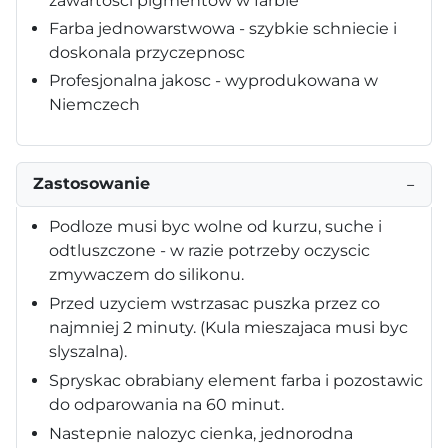
zawartosci pigmentów w farbie
Farba jednowarstwowa - szybkie schniecie i
doskonala przyczepnosc
Profesjonalna jakosc - wyprodukowana w
Niemczech
Zastosowanie
−
Podloze musi byc wolne od kurzu, suche i
odtluszczone - w razie potrzeby oczyscic
zmywaczem do silikonu.
Przed uzyciem wstrzasac puszka przez co
najmniej 2 minuty. (Kula mieszajaca musi byc
slyszalna).
Spryskac obrabiany element farba i pozostawic
do odparowania na 60 minut.
Nastepnie nalozyc cienka, jednorodna