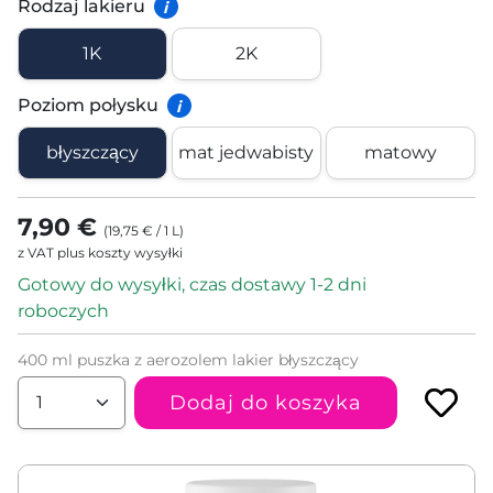
Rodzaj lakieru
i
1K
2K
Poziom połysku
i
błyszczący
mat jedwabisty
matowy
7,90 €
(
19,75 €
/
1
L
)
z VAT plus koszty wysyłki
Gotowy do wysyłki, czas dostawy 1-2 dni
roboczych
400 ml puszka z aerozolem lakier błyszczący
Dodaj do koszyka