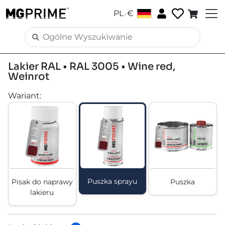
.
PL
€
Lakier RAL • RAL 3005 • Wine red,
Weinrot
Wariant
:
Puszka sprayu
Pisak do naprawy
Puszka
lakieru