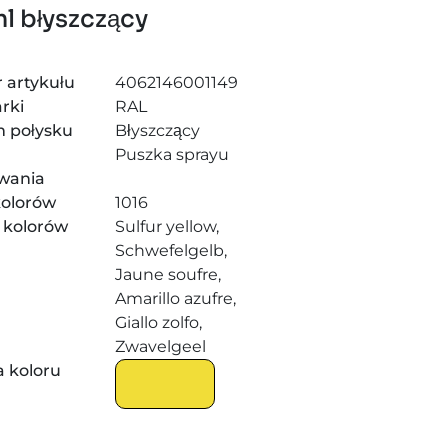
l błyszczący
 artykułu
4062146001149
rki
RAL
m połysku
Błyszczący
j
Puszka sprayu
wania
kolorów
1016
 kolorów
Sulfur yellow,
Schwefelgelb,
Jaune soufre,
Amarillo azufre,
Giallo zolfo,
Zwavelgeel
 koloru