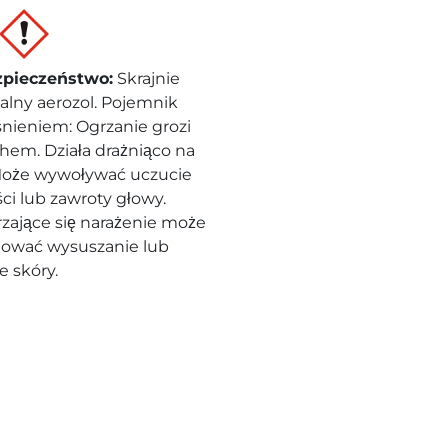
zpieczeństwo
:
Skrajnie
alny aerozol. Pojemnik
śnieniem: Ogrzanie grozi
em. Działa drażniąco na
Może wywoływać uczucie
ci lub zawroty głowy.
zające się narażenie może
ować wysuszanie lub
e skóry.