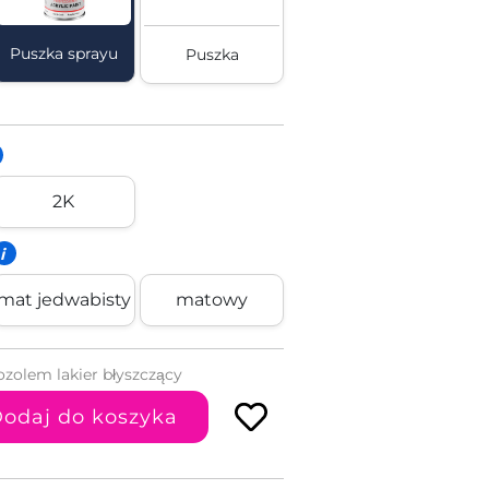
Puszka sprayu
Puszka
2K
i
mat jedwabisty
matowy
ozolem lakier błyszczący
odaj do koszyka