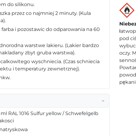
m do silikonu.
zka przez co najmniej 2 minuty. (Kula
a).
Niebe
 farba i pozostawic do odparowania na 60
łatwop
pod ci
ednorodna warstwe lakieru. (Lakier bardzo
wybuch
 nakladany zbyt gruba warstwa).
oczy. 
sennoś
 calkowitego wyschniecia. (Czas schniecia
Powtar
iektu i temperatury zewnetrznej).
powod
 mkw.
pękani
−
ml RAL 1016 Sulfur yellow / Schwefelgelb
akosci
 natryskowa