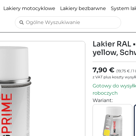
Lakiery motocyklowe
Lakiery bezbarwne
System lak
Lakier RAL •
yellow, Sch
7,90 €
(
19,75 €
/
1
z VAT plus koszty wysył
Gotowy do wysyłki
roboczych
Wariant
: