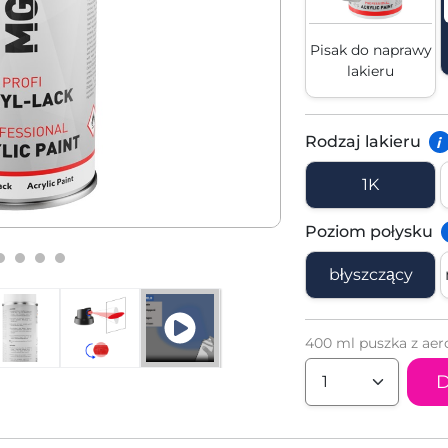
Pisak do naprawy
lakieru
Rodzaj lakieru
i
1K
Poziom połysku
błyszczący
400 ml puszka z aer
D