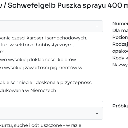
ow / Schwefelgelb Puszka sprayu 400 m
Numer
−
Dla ma
Pozio
wania czesci karoserii samochodowych,
Rodza
h lub w sektorze hobbystycznym,
opako
im.
Kody 
owo wysokiej dokladnosci kolorów
Nazwy
ieki wysokiej zawartosci pigmentów w
bkie schniecie i doskonala przyczepnosc
produkowana w Niemczech
Próbka
−
urzu, suche i odtluszczone - w razie