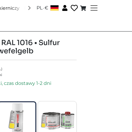
.
PL
€
ierniczy
Lakiery Pantone
Lakiery RAL
Lakiery specj
 RAL 1016 • Sulfur
wefelgelb
L
)
ki
, czas dostawy 1-2 dni