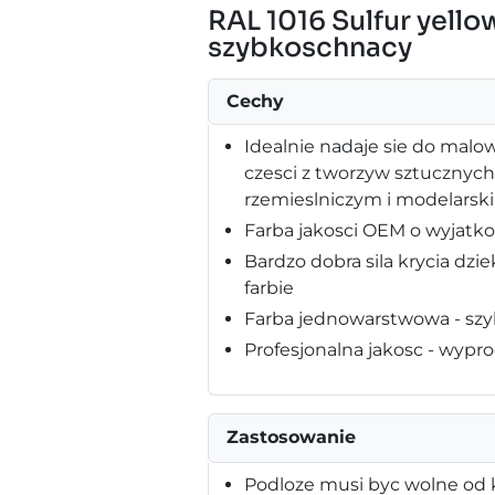
RAL 1016 Sulfur yell
szybkoschnacy
Cechy
Idealnie nadaje sie do malo
czesci z tworzyw sztucznyc
rzemieslniczym i modelarsk
Farba jakosci OEM o wyjatk
Bardzo dobra sila krycia dz
farbie
Farba jednowarstwowa - szy
Profesjonalna jakosc - wy
Zastosowanie
Podloze musi byc wolne od k