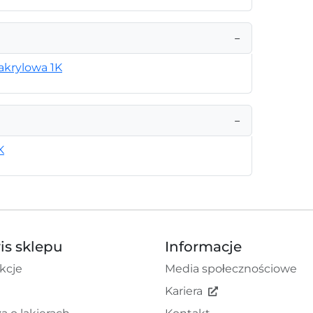
−
akrylowa 1K
−
K
is sklepu
Informacje
kcje
Media społecznościowe
Kariera