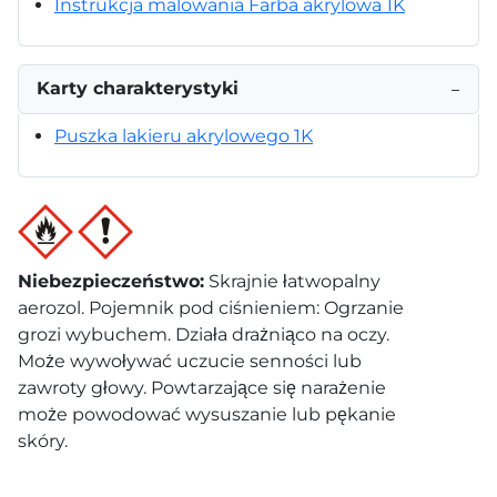
Instrukcja malowania Farba akrylowa 1K
Karty charakterystyki
−
Puszka lakieru akrylowego 1K
Niebezpieczeństwo
:
Skrajnie łatwopalny
aerozol. Pojemnik pod ciśnieniem: Ogrzanie
grozi wybuchem. Działa drażniąco na oczy.
Może wywoływać uczucie senności lub
zawroty głowy. Powtarzające się narażenie
może powodować wysuszanie lub pękanie
skóry.