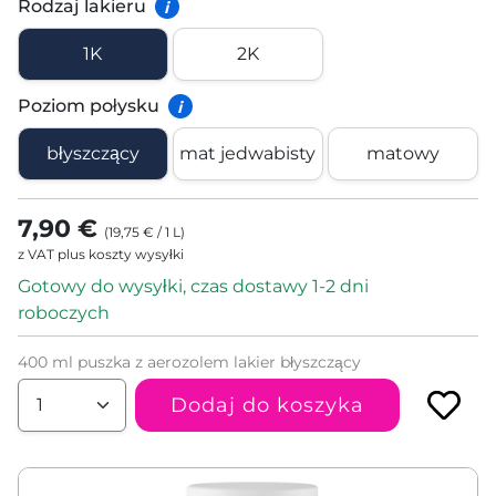
Rodzaj lakieru
i
1K
2K
Poziom połysku
i
błyszczący
mat jedwabisty
matowy
7,90 €
(
19,75 €
/
1
L
)
z VAT plus koszty wysyłki
Gotowy do wysyłki, czas dostawy 1-2 dni
roboczych
400 ml puszka z aerozolem lakier błyszczący
Dodaj do koszyka