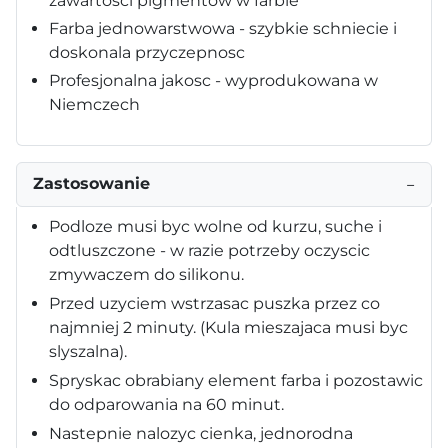
zawartosci pigmentów w farbie
Farba jednowarstwowa - szybkie schniecie i
doskonala przyczepnosc
Profesjonalna jakosc - wyprodukowana w
Niemczech
Zastosowanie
−
Podloze musi byc wolne od kurzu, suche i
odtluszczone - w razie potrzeby oczyscic
zmywaczem do silikonu.
Przed uzyciem wstrzasac puszka przez co
najmniej 2 minuty. (Kula mieszajaca musi byc
slyszalna).
Spryskac obrabiany element farba i pozostawic
do odparowania na 60 minut.
Nastepnie nalozyc cienka, jednorodna