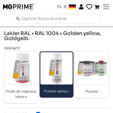
.
PL
€
Lakier RAL • RAL 1004 • Golden yellow,
Goldgelb
Wariant
:
Puszka sprayu
Pisak do naprawy
Puszka
lakieru