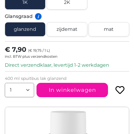
1K
2K
Glansgraad
i
glanzend
zijdemat
mat
€ 7,90
(
€ 19,75
/
1
L
)
incl. BTW plus verzendkosten
Direct verzendklaar, levertijd 1-2 werkdagen
400 ml spuitbus lak glanzend
In winkelwagen