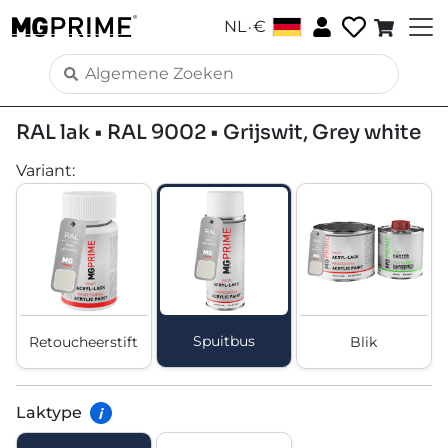
.
NL
€
RAL lak • RAL 9002 • Grijswit, Grey white
Variant
:
Spuitbus
Retoucheerstift
Blik
Laktype
i