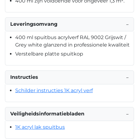
400 ml zijn voldoende voor ongeveer 1,3 m².
Leveringsomvang
−
400 ml spuitbus acrylverf RAL 9002 Grijswit /
Grey white glanzend in professionele kwaliteit
Verstelbare platte spuitkop
Instructies
−
Schilder instructies 1K acryl verf
Veiligheidsinformatiebladen
−
1K acryl lak spuitbus