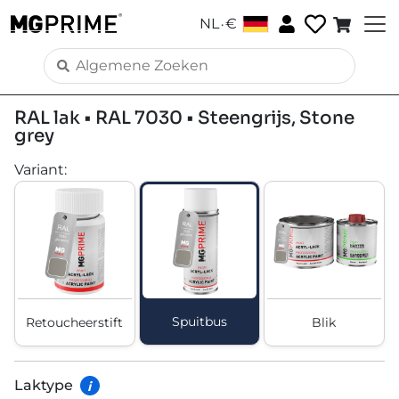
.
NL
€
RAL lak • RAL 7030 • Steengrijs, Stone
grey
Variant
:
Spuitbus
Retoucheerstift
Blik
Laktype
i