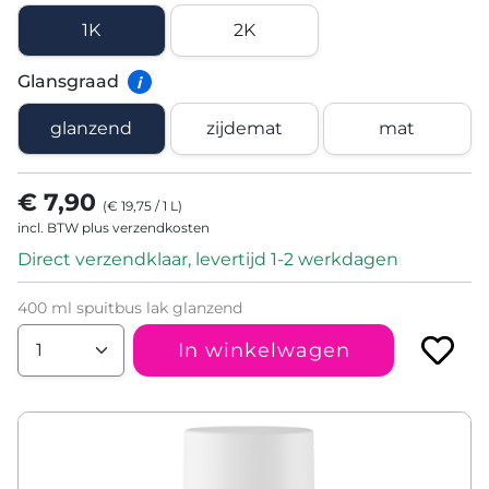
1K
2K
Glansgraad
i
glanzend
zijdemat
mat
€ 7,90
(
€ 19,75
/
1
L
)
incl. BTW plus verzendkosten
Direct verzendklaar, levertijd 1-2 werkdagen
400 ml spuitbus lak glanzend
In winkelwagen