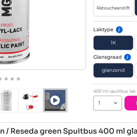
Retoucheerstift
Laktype
i
1K
Glansgraad
i
glanzend
400 ml spuitbus lak
n / Reseda green Spuitbus 400 ml g