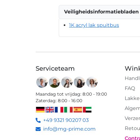
Veiligheidsinformatiebladen
1K acryl lak spuitbus
Serviceteam
Wink
Handl
FAQ
Maandag tot vrijdag
:
8:00 - 19:00
Lakke
Zaterdag
:
8:00 - 16:00
Algem
Verze
+49 9321 90207 03
Retou
info@mg-prime.com
Contr