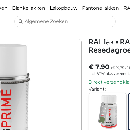
ken
Blanke lakken
Lakopbouw
Pantone lakken
RA
RAL lak • RA
Resedagroe
€ 7,90
(
€ 19,75
/
1
incl. BTW plus verzend
Direct verzendklaa
Variant
: