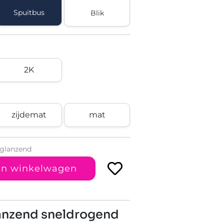
Spuitbus
Blik
2K
zijdemat
mat
 glanzend
In winkelwagen
lanzend sneldrogend