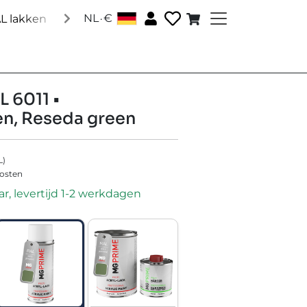
.
NL
€
│
L lakken
Speciale lakken
Accessoires
Over ons
So
L 6011 •
n, Reseda green
L
)
kosten
r, levertijd 1-2 werkdagen