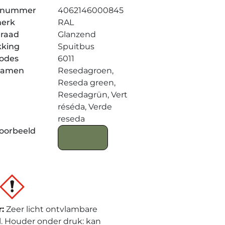
elnummer
4062146000845
merk
RAL
graad
Glanzend
kking
Spuitbus
codes
6011
namen
Resedagroen,
Reseda green,
Resedagrün, Vert
réséda, Verde
reseda
oorbeeld
r
:
Zeer licht ontvlambare
l. Houder onder druk: kan