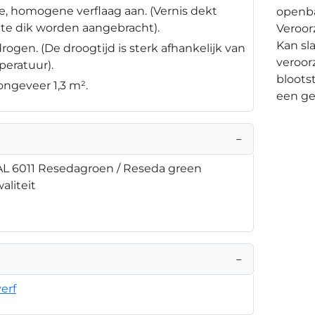
, homogene verflaag aan. (Vernis dekt
openba
te dik worden aangebracht).
Veroorz
Kan sl
drogen. (De droogtijd is sterk afhankelijk van
veroor
peratuur).
bloots
ongeveer 1,3 m².
een ge
−
RAL 6011 Resedagroen / Reseda green
aliteit
−
verf