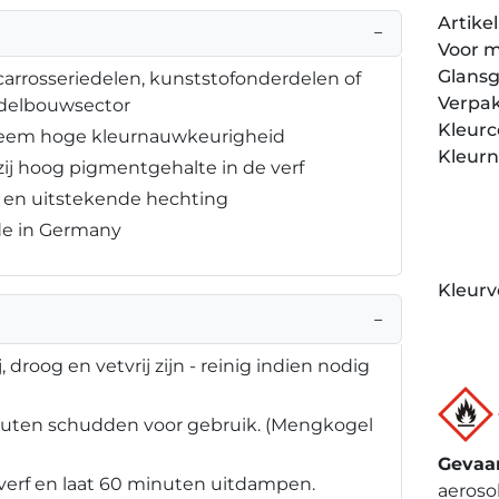
Artik
−
Voor 
Glans
carrosseriedelen, kunststofonderdelen of
Verpa
odelbouwsector
Kleur
treem hoge kleurnauwkeurigheid
Kleur
ij hoog pigmentgehalte in de verf
d en uitstekende hechting
ade in Germany
Kleurv
−
droog en vetvrij zijn - reinig indien nodig
nuten schudden voor gebruik. (Mengkogel
Gevaa
verf en laat 60 minuten uitdampen.
aeroso