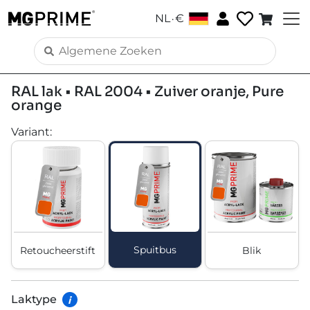
.
NL
€
RAL lak • RAL 2004 • Zuiver oranje, Pure
orange
Variant
:
Spuitbus
Retoucheerstift
Blik
Laktype
i