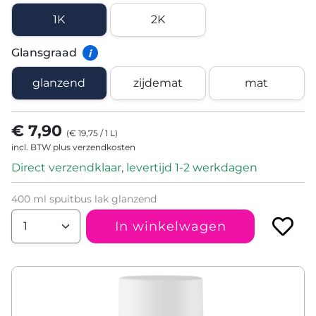
1K
2K
Glansgraad
i
glanzend
zijdemat
mat
€ 7,90
(
€ 19,75
/
1
L
)
incl. BTW plus verzendkosten
Direct verzendklaar, levertijd 1-2 werkdagen
400 ml spuitbus lak glanzend
In winkelwagen