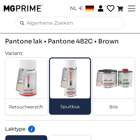
.
NL
€
Pantone lak • Pantone 482C • Brown
Variant
:
Spuitbus
Retoucheerstift
Blik
Laktype
i