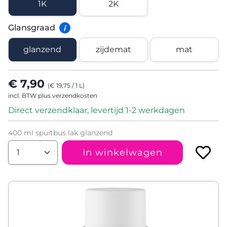
1K
2K
Glansgraad
i
glanzend
zijdemat
mat
€ 7,90
(
€ 19,75
/
1
L
)
incl. BTW plus verzendkosten
Direct verzendklaar, levertijd 1-2 werkdagen
400 ml spuitbus lak glanzend
In winkelwagen