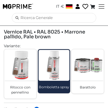
.
IT
€
Vernice RAL • RAL 8025 • Marrone
pallido, Pale brown
Variante
:
Bomboletta spray
Ritocco con
Barattolo
pennellino