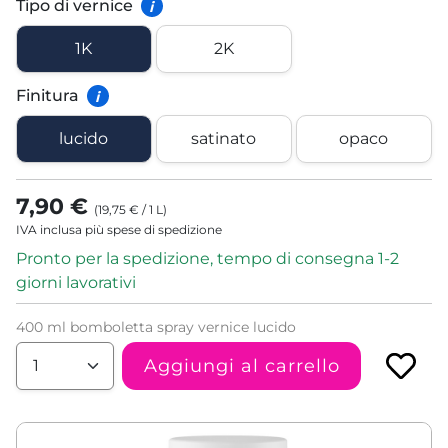
Tipo di vernice
i
1K
2K
Finitura
i
lucido
satinato
opaco
7,90 €
(
19,75 €
/
1
L
)
IVA inclusa più spese di spedizione
Pronto per la spedizione, tempo di consegna 1-2
giorni lavorativi
400 ml bomboletta spray vernice lucido
Aggiungi al carrello