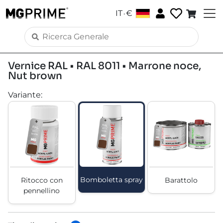
.
IT
€
Vernice RAL • RAL 8011 • Marrone noce,
Nut brown
Variante
:
Bomboletta spray
Ritocco con
Barattolo
pennellino