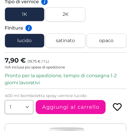
Tipo di vernice
i
1K
2K
Finitura
i
lucido
satinato
opaco
7,90 €
(
19,75 €
/
1
L
)
IVA inclusa più spese di spedizione
Pronto per la spedizione, tempo di consegna 1-2
giorni lavorativi
400 ml bomboletta spray vernice lucido
Aggiungi al carrello