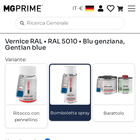
.
IT
€
Vernice RAL • RAL 5010 • Blu genziana,
Gentian blue
Variante
:
Bomboletta spray
Ritocco con
Barattolo
pennellino