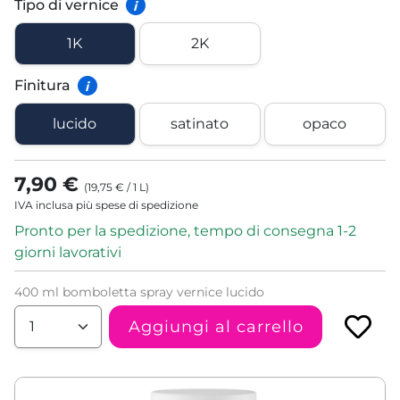
Tipo di vernice
i
1K
2K
Finitura
i
lucido
satinato
opaco
7,90 €
(
19,75 €
/
1
L
)
IVA inclusa più spese di spedizione
Pronto per la spedizione, tempo di consegna 1-2
giorni lavorativi
400 ml bomboletta spray vernice lucido
Aggiungi al carrello