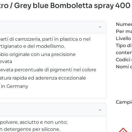
tro / Grey blue Bomboletta spray 400
Numero
−
Per m
Livello
arti di carrozzeria, parti in plastica o nel
Tipo di
artigianato e del modellismo.
conten
bio originale con una precisione
Codici
evata
Nomi c
elevata percentuale di pigmenti nel colore
atura rapida ed aderenza eccezionale
e in Germany
Campi
−
 polvere, asciutto e non unto;
 detergente per silicone.