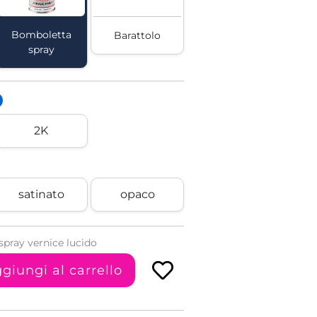
Bomboletta
Barattolo
spray
2K
satinato
opaco
pray vernice lucido
giungi al carrello