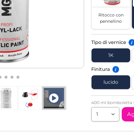
Ritocco con
pennellino
Tipo di vernice
i
1K
Finitura
i
lucido
400 ml bomboletta s
Ag