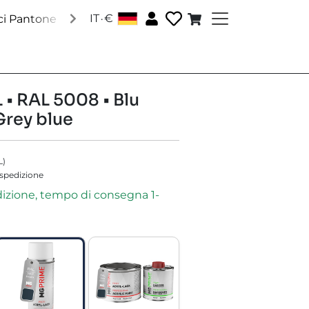
.
IT
€
│
ci Pantone
Vernici RAL
Vernici speciali
Accessori
C
 • RAL 5008 • Blu
Grey blue
L
)
 spedizione
dizione, tempo di consegna 1-