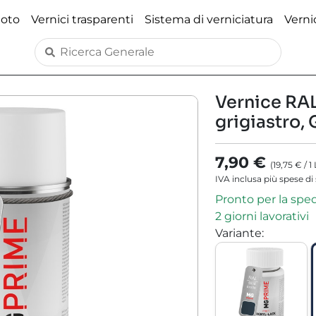
moto
Vernici trasparenti
Sistema di verniciatura
Verni
Vernice RAL
grigiastro, 
7,90 €
(
19,75 €
/
1
IVA inclusa più spese di
Pronto per la spe
2 giorni lavorativi
Variante
: