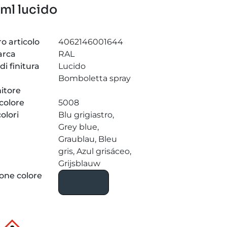
 ml lucido
 articolo
4062146001644
arca
RAL
 di finitura
Lucido
Bomboletta spray
itore
 colore
5008
olori
Blu grigiastro,
Grey blue,
Graublau, Bleu
gris, Azul grisáceo,
Grijsblauw
one colore