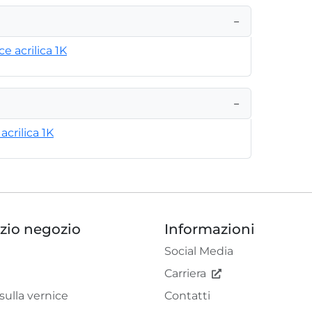
−
ce acrilica 1K
−
crilica 1K
izio negozio
Informazioni
Social Media
Carriera
sulla vernice
Contatti