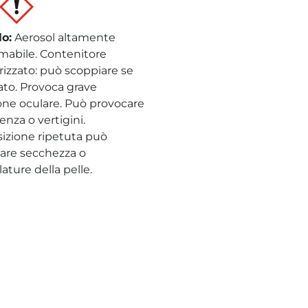
lo
:
Aerosol altamente
mabile. Contenitore
rizzato: può scoppiare se
dato. Provoca grave
ione oculare. Può provocare
nza o vertigini.
sizione ripetuta può
are secchezza o
ature della pelle.