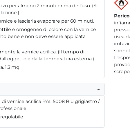
zzo per almeno 2 minuti prima dell’uso. (Si
lazione.)
Perico
ernice e lasciarla evaporare per 60 minuti.
infiam
sottile e omogeneo di colore con la vernice
pressu
molto bene e non deve essere applicata
riscal
irritaz
sonnole
ente la vernice acrilica. (Il tempo di
L'espo
ll'oggetto e dalla temperatura esterna.)
provoc
a. 1,3 mq.
screpol
−
i vernice acrilica RAL 5008 Blu grigiastro /
rofessionale
 regolabile