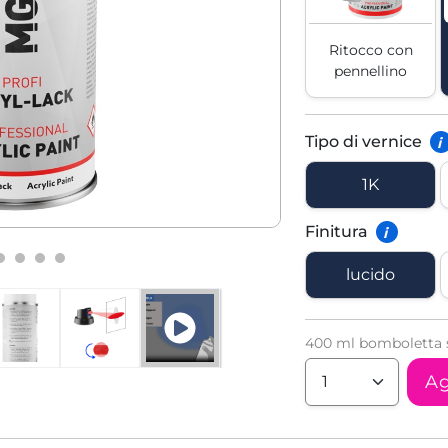
Ritocco con
pennellino
Tipo di vernice
i
1K
Finitura
i
lucido
400 ml bomboletta s
Ag