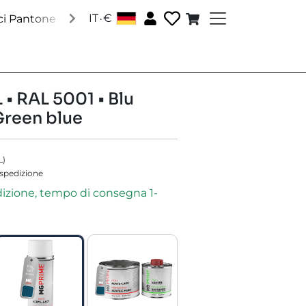
.
IT
€
│
ci Pantone
Vernici RAL
Vernici speciali
Accessori
C
 • RAL 5001 • Blu
Green blue
L
)
 spedizione
dizione, tempo di consegna 1-