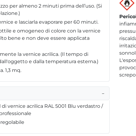
zzo per almeno 2 minuti prima dell’uso. (Si
lazione.)
Perico
ernice e lasciarla evaporare per 60 minuti.
infiam
sottile e omogeneo di colore con la vernice
pressu
molto bene e non deve essere applicata
riscal
irritaz
sonnole
ente la vernice acrilica. (Il tempo di
L'espo
ll'oggetto e dalla temperatura esterna.)
provoc
a. 1,3 mq.
screpol
−
i vernice acrilica RAL 5001 Blu verdastro /
 professionale
 regolabile