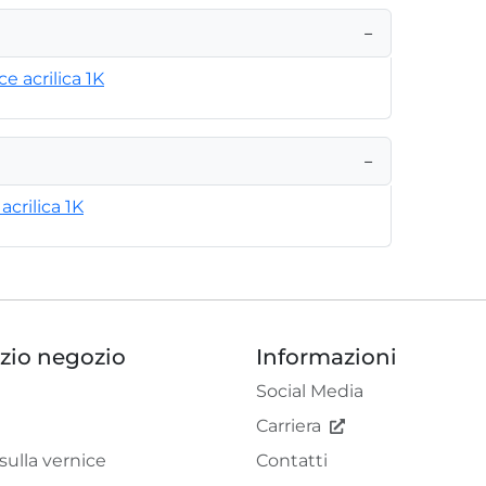
−
ce acrilica 1K
−
crilica 1K
izio negozio
Informazioni
Social Media
Carriera
sulla vernice
Contatti