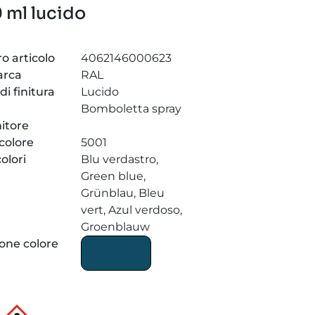
 ml lucido
 articolo
4062146000623
arca
RAL
 di finitura
Lucido
Bomboletta spray
itore
 colore
5001
olori
Blu verdastro,
Green blue,
Grünblau, Bleu
vert, Azul verdoso,
Groenblauw
one colore