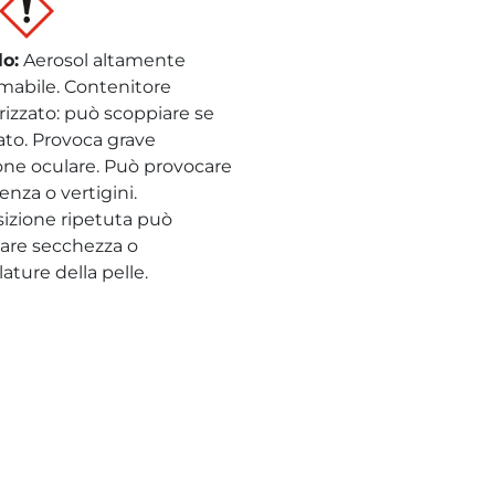
lo
:
Aerosol altamente
mabile. Contenitore
rizzato: può scoppiare se
dato. Provoca grave
ione oculare. Può provocare
nza o vertigini.
sizione ripetuta può
are secchezza o
ature della pelle.