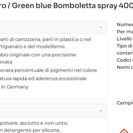
ro / Green blue Bomboletta spray 400
Numero
−
Per m
Livello
arti di carrozzeria, parti in plastica o nel
Tipo di
artigianato e del modellismo.
conten
bio originale con una precisione
Codici
evata
Nomi c
elevata percentuale di pigmenti nel colore
atura rapida ed aderenza eccezionale
e in Germany
Campi
−
 polvere, asciutto e non unto;
 detergente per silicone.