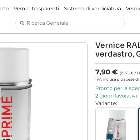
moto
Vernici trasparenti
Sistema di verniciatura
Verni
Vernice RAL
verdastro, 
7,90 €
(
19,75 €
/
1
IVA inclusa più spese di
Pronto per la spe
2 giorni lavorativi
Variante
: