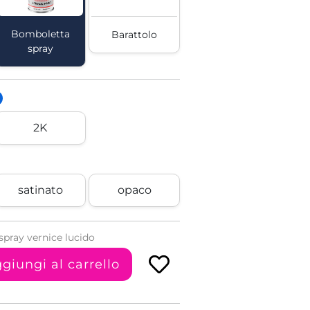
Bomboletta
Barattolo
spray
2K
satinato
opaco
pray vernice lucido
giungi al carrello