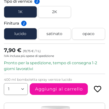
Tipo di vernice
i
1K
2K
Finitura
i
lucido
satinato
opaco
7,90 €
(
19,75 €
/
1
L
)
IVA inclusa più spese di spedizione
Pronto per la spedizione, tempo di consegna 1-2
giorni lavorativi
400 ml bomboletta spray vernice lucido
Aggiungi al carrello