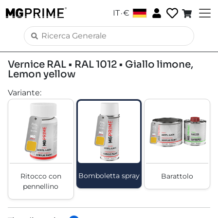
.
IT
€
Vernice RAL • RAL 1012 • Giallo limone,
Lemon yellow
Variante
:
Bomboletta spray
Ritocco con
Barattolo
pennellino