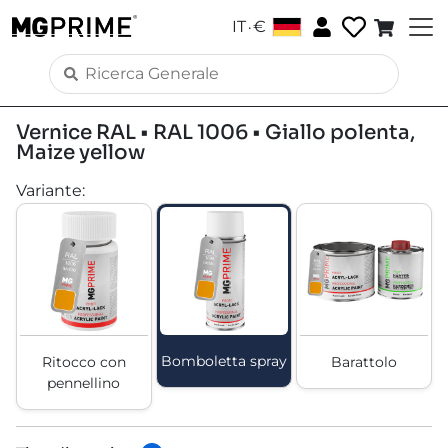
.
IT
€
Vernice RAL • RAL 1006 • Giallo polenta,
Maize yellow
Variante
:
Bomboletta spray
Ritocco con
Barattolo
pennellino