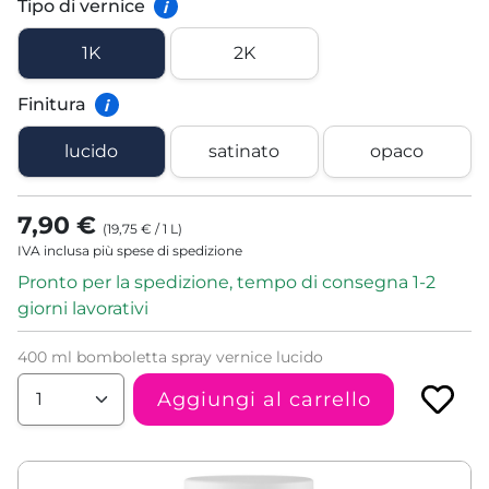
Tipo di vernice
i
1K
2K
Finitura
i
lucido
satinato
opaco
7,90 €
(
19,75 €
/
1
L
)
IVA inclusa più spese di spedizione
Pronto per la spedizione, tempo di consegna 1-2
giorni lavorativi
400 ml bomboletta spray vernice lucido
Aggiungi al carrello