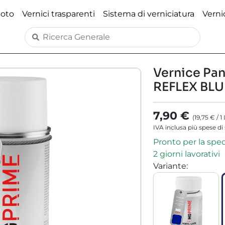
moto
Vernici trasparenti
Sistema di verniciatura
Verni
Vernice Pan
REFLEX BLUE
7,90 €
(
19,75 €
/
1
IVA inclusa più spese di
Pronto per la spe
2 giorni lavorativi
Variante
: