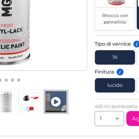
Ritocco con
pennellino
Tipo di vernice
i
1K
Finitura
i
lucido
400 ml bomboletta s
Ag