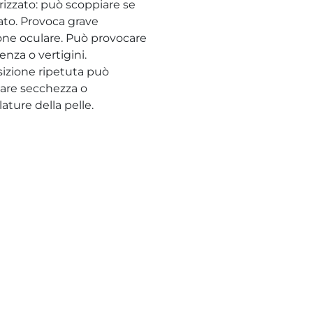
rizzato: può scoppiare se
dato. Provoca grave
ione oculare. Può provocare
nza o vertigini.
sizione ripetuta può
are secchezza o
ature della pelle.