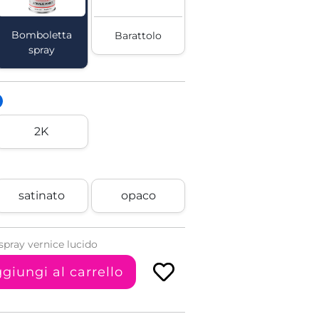
Bomboletta
Barattolo
spray
2K
satinato
opaco
pray vernice lucido
giungi al carrello