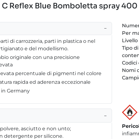
C Reflex Blue Bomboletta spray 400 
Numero
−
Per m
Livello
arti di carrozzeria, parti in plastica o nel
Tipo di
artigianato e del modellismo.
conten
bio originale con una precisione
Codici
evata
Nomi c
elevata percentuale di pigmenti nel colore
Campi
atura rapida ed aderenza eccezionale
e in Germany
−
Perico
 polvere, asciutto e non unto;
infiam
 detergente per silicone.