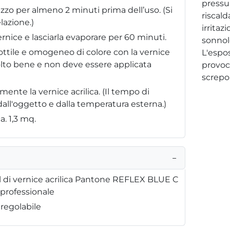
pressu
zzo per almeno 2 minuti prima dell’uso. (Si
riscal
lazione.)
irritaz
ernice e lasciarla evaporare per 60 minuti.
sonnole
sottile e omogeneo di colore con la vernice
L'espo
molto bene e non deve essere applicata
provoc
screpol
ente la vernice acrilica. (Il tempo di
ll'oggetto e dalla temperatura esterna.)
a. 1,3 mq.
−
 di vernice acrilica Pantone REFLEX BLUE C
 professionale
 regolabile