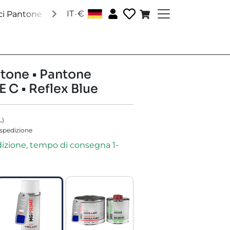
.
IT
€
│
ci Pantone
Vernici RAL
Vernici speciali
Accessori
C
tone • Pantone
 C • Reflex Blue
L
)
 spedizione
dizione, tempo di consegna 1-