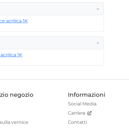
−
ce acrilica 1K
−
crilica 1K
izio negozio
Informazioni
Social Media
Carriera
sulla vernice
Contatti