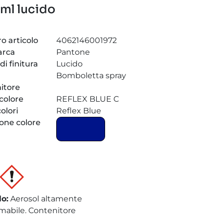
ml lucido
 articolo
4062146001972
arca
Pantone
 di finitura
Lucido
Bomboletta spray
itore
 colore
REFLEX BLUE C
olori
Reflex Blue
one colore
lo
:
Aerosol altamente
mabile. Contenitore