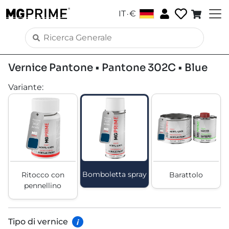
.
IT
€
Vernice Pantone • Pantone 302C • Blue
Variante
:
Bomboletta spray
Ritocco con
Barattolo
pennellino
Tipo di vernice
i