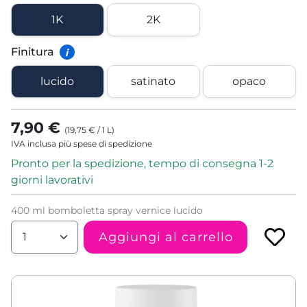
1K
2K
Finitura
i
lucido
satinato
opaco
7,90 €
(
19,75 €
/
1
L
)
IVA inclusa più spese di spedizione
Pronto per la spedizione, tempo di consegna 1-2
giorni lavorativi
400 ml bomboletta spray vernice lucido
Aggiungi al carrello