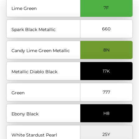
7F
Lime Green
660
Spark Black Metallic
8N
Candy Lime Green Metallic
17K
Metallic Diablo Black
777
Green
H8
Ebony Black
25Y
White Stardust Pearl