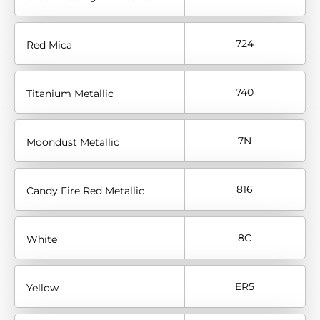
724
Red Mica
740
Titanium Metallic
7N
Moondust Metallic
816
Candy Fire Red Metallic
8C
White
ER5
Yellow