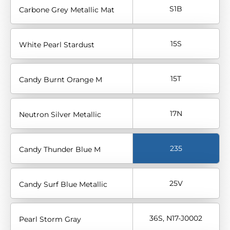
S1B
Carbone Grey Metallic Mat
15S
White Pearl Stardust
15T
Candy Burnt Orange M
17N
Neutron Silver Metallic
235
Candy Thunder Blue M
25V
Candy Surf Blue Metallic
36S, N17-J0002
Pearl Storm Gray