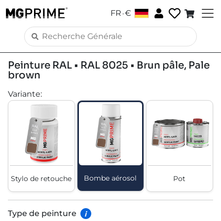
.
FR
€
Peinture RAL • RAL 8025 • Brun pâle, Pale
brown
Variante
:
Bombe aérosol
Stylo de retouche
Pot
Type de peinture
i