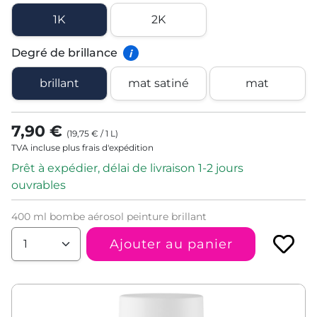
1K
2K
Degré de brillance
i
brillant
mat satiné
mat
7,90 €
(
19,75 €
/
1
L
)
TVA incluse plus frais d'expédition
Prêt à expédier, délai de livraison 1-2 jours
ouvrables
400 ml bombe aérosol peinture brillant
Ajouter au panier