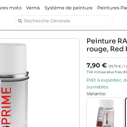
ures moto
Vernis
Système de peinture
Peintures P
Peinture RA
rouge, Red
7,90 €
(
19,75 €
/
1
TVA incluse plus frais d
Prêt à expédier, dé
ouvrables
Variante
: