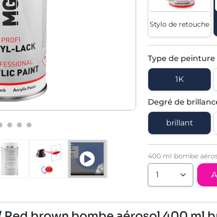
Stylo de retouche
Type de peinture
1K
Degré de brillanc
brillant
400 ml bombe aéroso
A
/ Red brown bombe aérosol 400 ml br