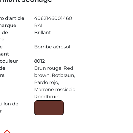
 d'article
4062146001460
marque
RAL
 de
Brillant
ce
de
Bombe aérosol
nant
couleur
8012
de
Brun rouge, Red
rs
brown, Rotbraun,
Pardo rojo,
Marrone rossiccio,
Roodbruin
illon de
r