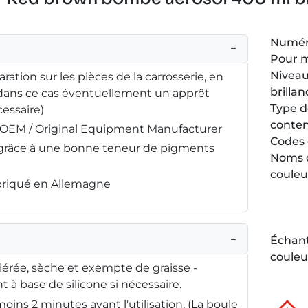
Numéro
−
Pour 
Niveau
ration sur les pièces de la carrosserie, en
brillan
(dans ce cas éventuellement un apprêt
Type 
essaire)
conte
é OEM / Original Equipment Manufacturer
Codes 
é grâce à une bonne teneur de pigments
Noms 
couleu
abriqué en Allemagne
−
Échant
couleu
iérée, sèche et exempte de graisse -
 à base de silicone si nécessaire.
oins 2 minutes avant l'utilisation. (La boule