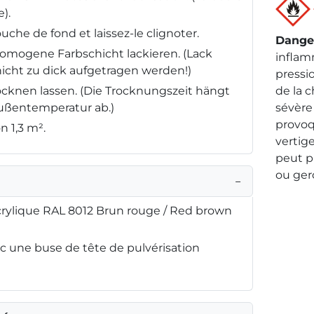
).
uche de fond et laissez-le clignoter.
Dange
omogene Farbschicht lackieren. (Lack
inflam
icht zu dick aufgetragen werden!)
pressio
rocknen lassen. (Die Trocknungszeit hängt
de la 
Außentemperatur ab.)
sévère 
provoq
n 1,3 m².
vertig
peut 
ou ger
−
rylique RAL 8012 Brun rouge / Red brown
 une buse de tête de pulvérisation