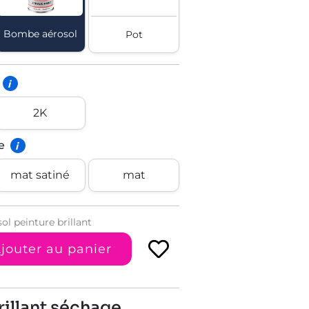
Bombe aérosol
Pot
i
2K
e
i
mat satiné
mat
l peinture brillant
jouter au panier
illant séchage