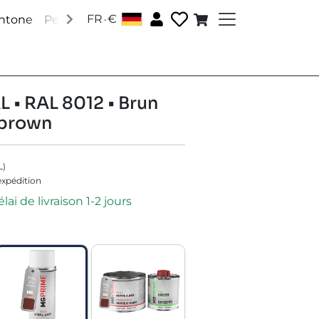
.
FR
€
antone
Peintures RAL
Peintures spéciales
Accessoire
L • RAL 8012 • Brun
 brown
L
)
'expédition
lai de livraison 1-2 jours