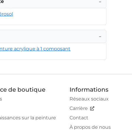
té
−
érosol
−
inture acrylique à 1 composant
ice de boutique
Informations
s
Réseaux sociaux
Carrière
issances sur la peinture
Contact
À propos de nous