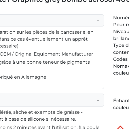
Numéro
−
Pour 
Niveau
ration sur les pièces de la carrosserie, en
brillan
(dans ce cas éventuellement un apprêt
Type 
essaire)
conte
é OEM / Original Equipment Manufacturer
Codes 
é grâce à une bonne teneur de pigments
Noms 
couleu
abriqué en Allemagne
−
Échant
couleu
iérée, sèche et exempte de graisse -
 à base de silicone si nécessaire.
oins 2 minutes avant l'utilisation. (La boule