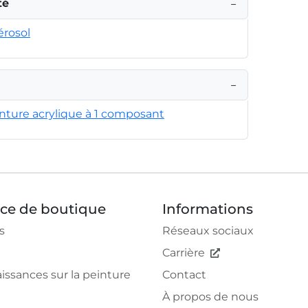
té
−
érosol
−
inture acrylique à 1 composant
ice de boutique
Informations
s
Réseaux sociaux
Carrière
issances sur la peinture
Contact
À propos de nous