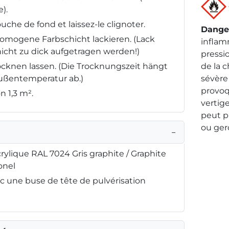
).
uche de fond et laissez-le clignoter.
Dange
omogene Farbschicht lackieren. (Lack
inflam
icht zu dick aufgetragen werden!)
pressio
rocknen lassen. (Die Trocknungszeit hängt
de la 
Außentemperatur ab.)
sévère 
provoq
n 1,3 m².
vertig
peut 
ou ger
−
ylique RAL 7024 Gris graphite / Graphite
onel
 une buse de tête de pulvérisation