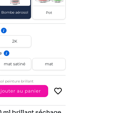
Bombe aérosol
Pot
i
2K
e
i
mat satiné
mat
l peinture brillant
jouter au panier
 ml brillant séchage