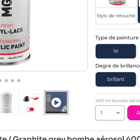
Stylo de retouche
Type de peinture
1K
Degré de brillanc
brillant
400 ml bombe aéroso
A
te / Graphite grey bombe aérosol 400