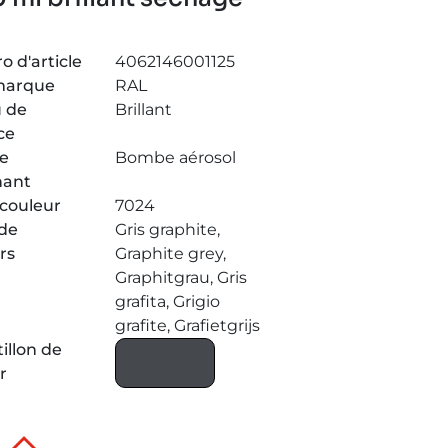
 d'article
4062146001125
marque
RAL
 de
Brillant
ce
de
Bombe aérosol
nant
couleur
7024
de
Gris graphite,
rs
Graphite grey,
Graphitgrau, Gris
grafita, Grigio
grafite, Grafietgrijs
illon de
r