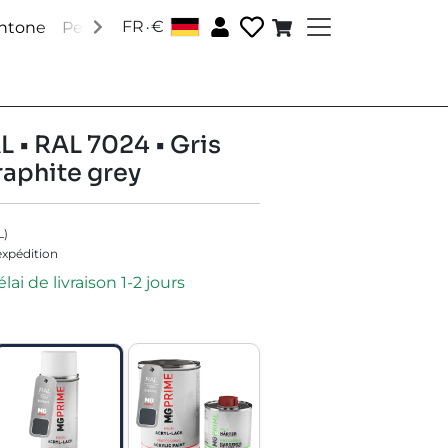
.
FR
€
antone
Peintures RAL
Peintures spéciales
Accessoire
L • RAL 7024 • Gris
raphite grey
L
)
'expédition
lai de livraison 1-2 jours