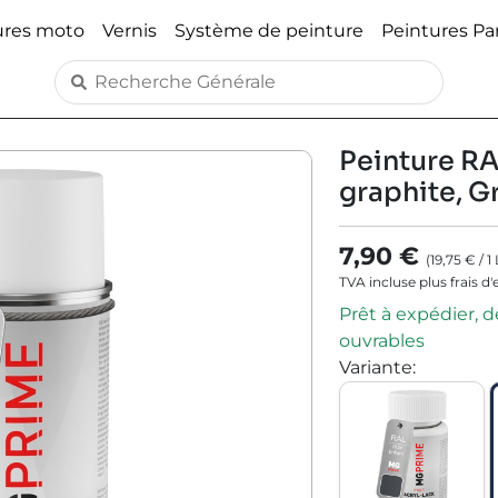
ures moto
Vernis
Système de peinture
Peintures P
Peinture RA
graphite, G
7,90 €
(
19,75 €
/
1
TVA incluse plus frais d
Prêt à expédier, dé
ouvrables
Variante
: