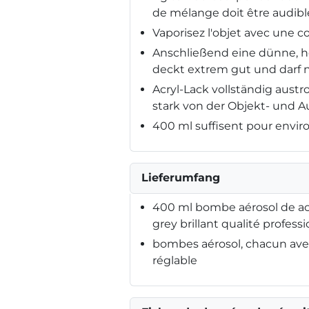
de mélange doit être audible
Vaporisez l'objet avec une co
Anschließend eine dünne, h
deckt extrem gut und darf n
Acryl-Lack vollständig aust
stark von der Objekt- und 
400 ml suffisent pour enviro
Lieferumfang
400 ml bombe aérosol de acr
grey brillant qualité professi
bombes aérosol, chacun avec
réglable