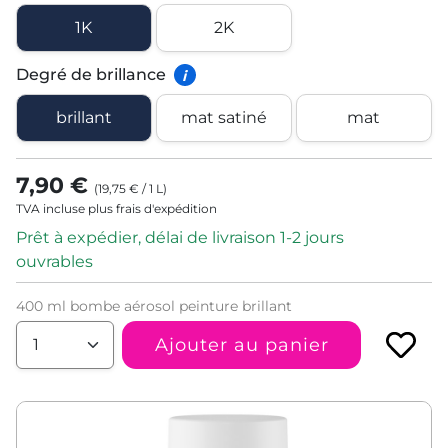
1K
2K
Degré de brillance
i
brillant
mat satiné
mat
7,90 €
(
19,75 €
/
1
L
)
TVA incluse plus frais d'expédition
Prêt à expédier, délai de livraison 1-2 jours
ouvrables
400 ml bombe aérosol peinture brillant
Ajouter au panier