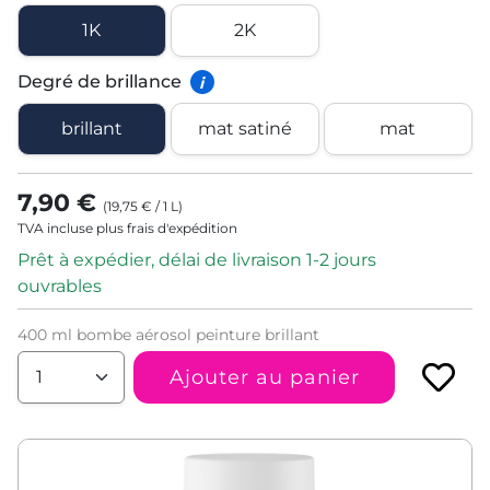
1K
2K
Degré de brillance
i
brillant
mat satiné
mat
7,90 €
(
19,75 €
/
1
L
)
TVA incluse plus frais d'expédition
Prêt à expédier, délai de livraison 1-2 jours
ouvrables
400 ml bombe aérosol peinture brillant
Ajouter au panier