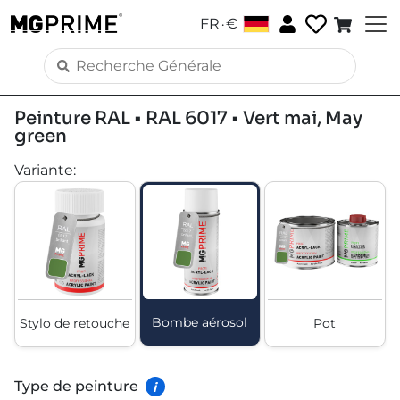
.
FR
€
Peinture RAL • RAL 6017 • Vert mai, May
green
Variante
:
Bombe aérosol
Stylo de retouche
Pot
Type de peinture
i