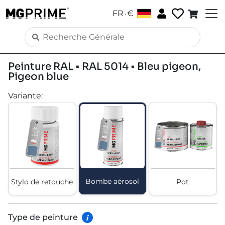
.
FR
€
Peinture RAL • RAL 5014 • Bleu pigeon,
Pigeon blue
Variante
:
Bombe aérosol
Stylo de retouche
Pot
Type de peinture
i