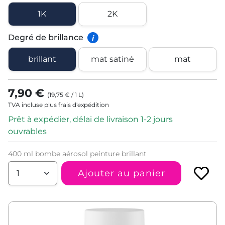
1K
2K
Degré de brillance
i
brillant
mat satiné
mat
7,90 €
(
19,75 €
/
1
L
)
TVA incluse plus frais d'expédition
Prêt à expédier, délai de livraison 1-2 jours
ouvrables
400 ml bombe aérosol peinture brillant
Ajouter au panier