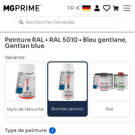
.
FR
€
Peinture RAL • RAL 5010 • Bleu gentiane,
Gentian blue
Variante
:
Bombe aérosol
Stylo de retouche
Pot
Type de peinture
i