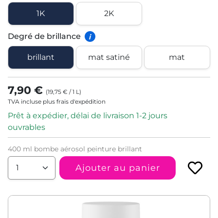
1K
2K
Degré de brillance
i
brillant
mat satiné
mat
7,90 €
(
19,75 €
/
1
L
)
TVA incluse plus frais d'expédition
Prêt à expédier, délai de livraison 1-2 jours
ouvrables
400 ml bombe aérosol peinture brillant
Ajouter au panier