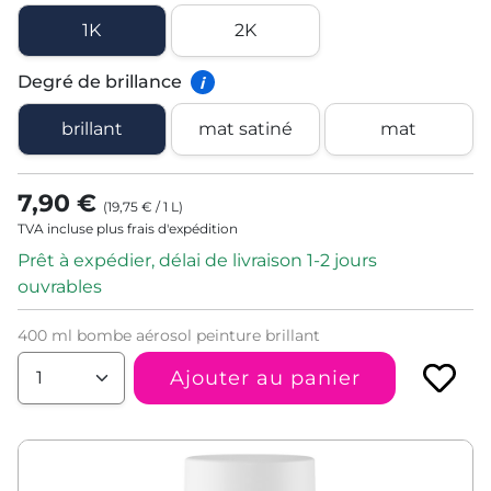
1K
2K
Degré de brillance
i
brillant
mat satiné
mat
7,90 €
(
19,75 €
/
1
L
)
TVA incluse plus frais d'expédition
Prêt à expédier, délai de livraison 1-2 jours
ouvrables
400 ml bombe aérosol peinture brillant
Ajouter au panier