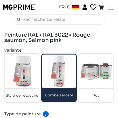
.
FR
€
Peinture RAL • RAL 3022 • Rouge
saumon, Salmon pink
Variante
:
Bombe aérosol
Stylo de retouche
Pot
Type de peinture
i