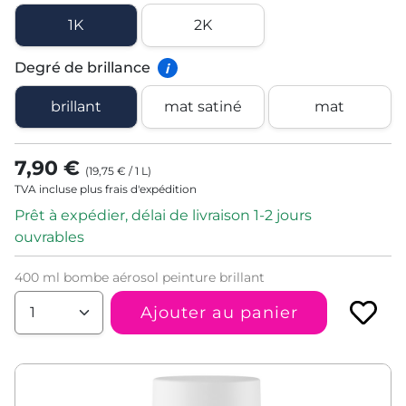
1K
2K
Degré de brillance
i
brillant
mat satiné
mat
7,90 €
(
19,75 €
/
1
L
)
TVA incluse plus frais d'expédition
Prêt à expédier, délai de livraison 1-2 jours
ouvrables
400 ml bombe aérosol peinture brillant
Ajouter au panier