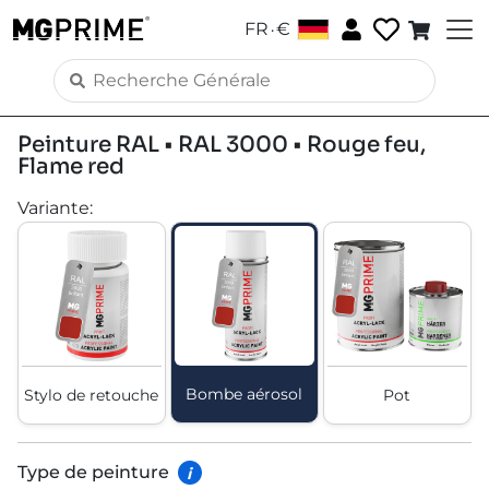
.
FR
€
Peinture RAL • RAL 3000 • Rouge feu,
Flame red
Variante
:
Bombe aérosol
Stylo de retouche
Pot
Type de peinture
i