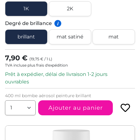
1K
2K
Degré de brillance
i
brillant
mat satiné
mat
7,90 €
(
19,75 €
/
1
L
)
TVA incluse plus frais d'expédition
Prêt à expédier, délai de livraison 1-2 jours
ouvrables
400 ml bombe aérosol peinture brillant
Ajouter au panier