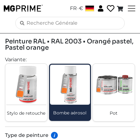
.
FR
€
Peinture RAL • RAL 2003 • Orangé pastel,
Pastel orange
Variante
:
Bombe aérosol
Stylo de retouche
Pot
Type de peinture
i