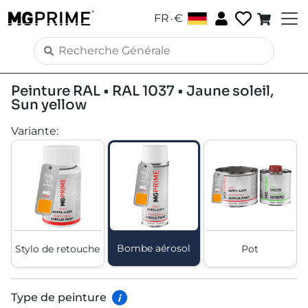
.
FR
€
Peinture RAL • RAL 1037 • Jaune soleil,
Sun yellow
Variante
:
Bombe aérosol
Stylo de retouche
Pot
Type de peinture
i