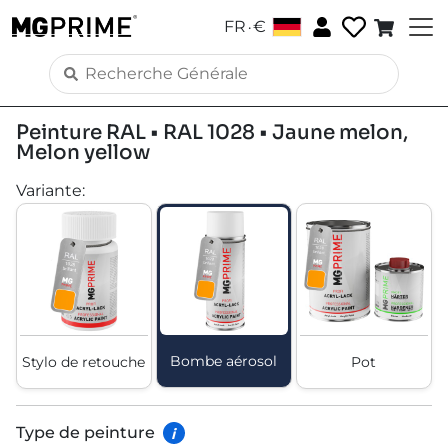
.
FR
€
Peinture RAL • RAL 1028 • Jaune melon,
Melon yellow
Variante
:
Bombe aérosol
Stylo de retouche
Pot
Type de peinture
i