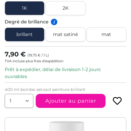
1K
2K
Degré de brillance
i
brillant
mat satiné
mat
7,90 €
(
19,75 €
/
1
L
)
TVA incluse plus frais d'expédition
Prêt à expédier, délai de livraison 1-2 jours
ouvrables
400 ml bombe aérosol peinture brillant
Ajouter au panier