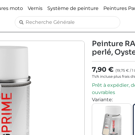
ures moto
Vernis
Système de peinture
Peintures P
Peinture RAL
perlé, Oyst
7,90 €
(
19,75 €
/
1
TVA incluse plus frais d
Prêt à expédier, dé
ouvrables
Variante
: