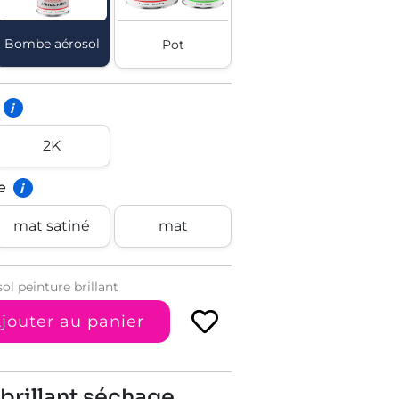
Bombe aérosol
Pot
i
2K
e
i
mat satiné
mat
l peinture brillant
jouter au panier
brillant séchage