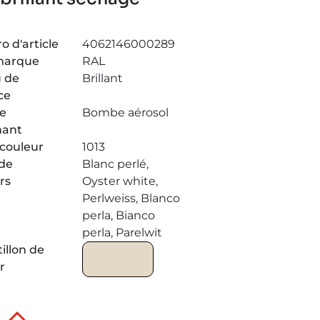
 d'article
4062146000289
marque
RAL
 de
Brillant
ce
de
Bombe aérosol
nant
couleur
1013
de
Blanc perlé,
rs
Oyster white,
Perlweiss, Blanco
perla, Bianco
perla, Parelwit
illon de
r