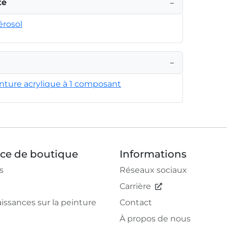
té
−
érosol
−
inture acrylique à 1 composant
ice de boutique
Informations
s
Réseaux sociaux
Carrière
issances sur la peinture
Contact
À propos de nous