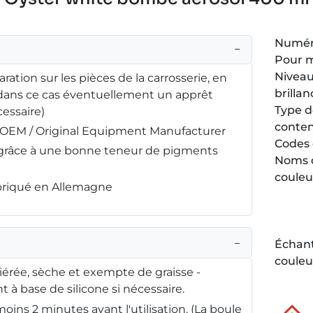
Numéro
−
Pour 
Niveau
ration sur les pièces de la carrosserie, en
brillan
(dans ce cas éventuellement un apprêt
Type 
essaire)
conte
é OEM / Original Equipment Manufacturer
Codes 
é grâce à une bonne teneur de pigments
Noms 
couleu
abriqué en Allemagne
−
Échant
couleu
iérée, sèche et exempte de graisse -
 à base de silicone si nécessaire.
oins 2 minutes avant l'utilisation. (La boule