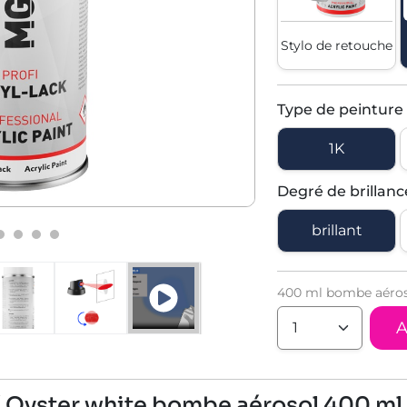
Stylo de retouche
Type de peinture
1K
Degré de brillanc
brillant
400 ml bombe aéroso
A
 / Oyster white bombe aérosol 400 ml 