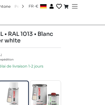
.
FR
€
antone
Peintures RAL
Peintures spéciales
Accessoire
 • RAL 1013 • Blanc
er white
L
)
'expédition
lai de livraison 1-2 jours