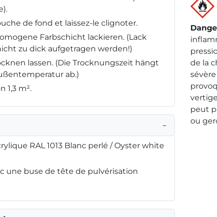
).
uche de fond et laissez-le clignoter.
Dange
omogene Farbschicht lackieren. (Lack
inflam
icht zu dick aufgetragen werden!)
pressio
rocknen lassen. (Die Trocknungszeit hängt
de la 
Außentemperatur ab.)
sévère 
provoq
n 1,3 m².
vertig
peut 
ou ger
−
ylique RAL 1013 Blanc perlé / Oyster white
 une buse de tête de pulvérisation