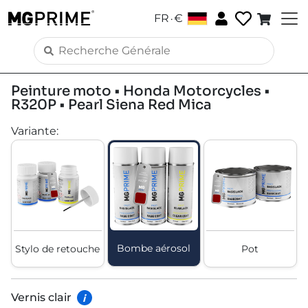
.
FR
€
Peinture moto • Honda Motorcycles •
R320P • Pearl Siena Red Mica
Variante
:
Bombe aérosol
Stylo de retouche
Pot
Vernis clair
i