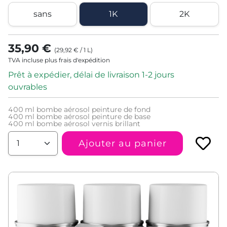
sans
1K
2K
35,90 €
(
29,92 €
/
1
L
)
TVA incluse plus frais d'expédition
Prêt à expédier, délai de livraison 1-2 jours
ouvrables
400
ml bombe aérosol peinture de fond
400
ml bombe aérosol peinture de base
400
ml bombe aérosol vernis brillant
Ajouter au panier