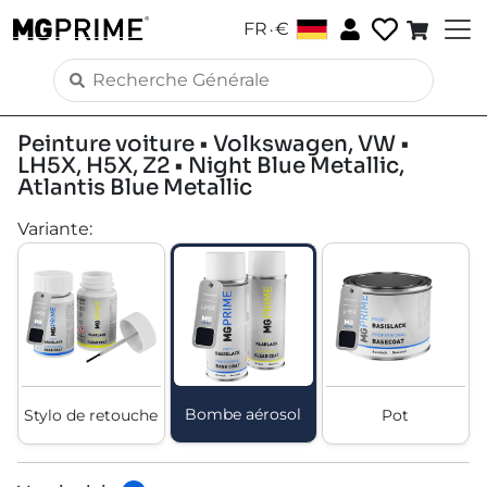
.
FR
€
Peinture voiture • Volkswagen, VW •
LH5X, H5X, Z2 • Night Blue Metallic,
Atlantis Blue Metallic
Variante
:
Bombe aérosol
Stylo de retouche
Pot