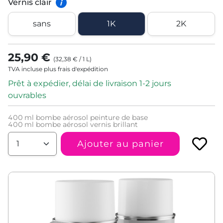
Vernis clair
i
sans
1K
2K
25,90 €
(
32,38 €
/
1
L
)
TVA incluse plus frais d'expédition
Prêt à expédier, délai de livraison 1-2 jours
ouvrables
400
ml bombe aérosol peinture de base
400
ml bombe aérosol vernis brillant
Ajouter au panier